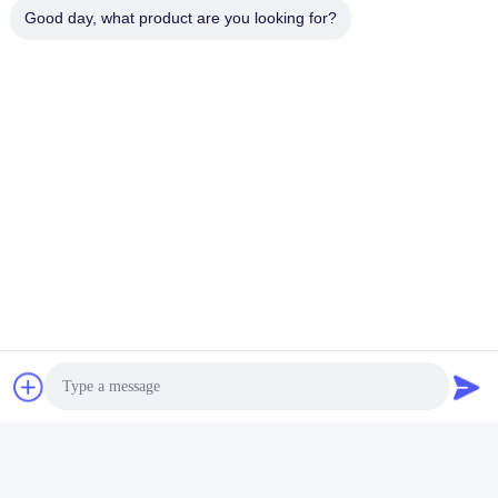
Good day, what product are you looking for?
Spécification
Numéro de modèle
L1503A
Nom du produit
Un coup de doigt double.
Avantages
Durée de vie élevée
Échantillon
Échantillons disponibles
Matériel
Carbure
Quantité de produit
1 boîte ((50 pièces par boîte)