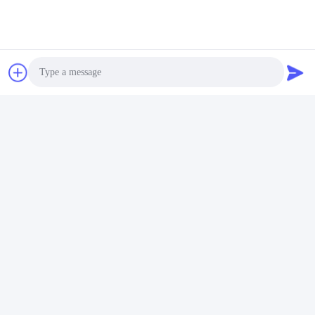
Photo
Video Call
Audio Call