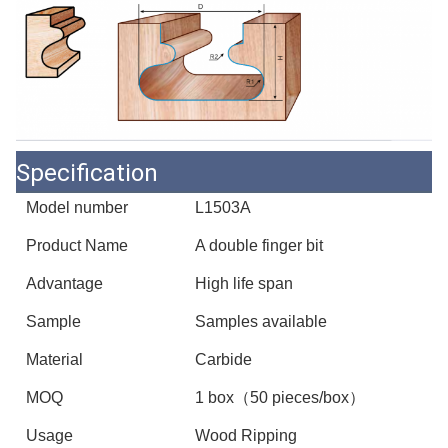
Specification
Model number
L1503A
Product Name
A double finger bit
Advantage
High life span
Sample
Samples available
Material
Carbide
MOQ
1 box（50 pieces/box）
Usage
Wood Ripping