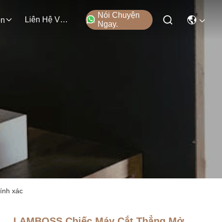
Nói Chuyện
Liên Hệ Với Chúng Tôi
ện
Ngay.
ính xác
LAMBOSS Chiếc Máy Cắt Thẳng Mở