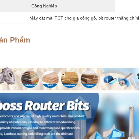
Công Nghiệp
Máy cắt mài TCT cho gia công gỗ
, 
bit router thẳng chí
Sản Phẩm