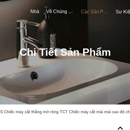
Nhà
Về Chúng Tôi
Các Sản Phẩm
Sự Ki
Chi Tiết Sản Phẩm
Chiếc máy cắt thẳng mở rộng TCT Chiếc máy cắt mài mài cao độ ch