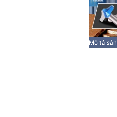
Mô tả sả