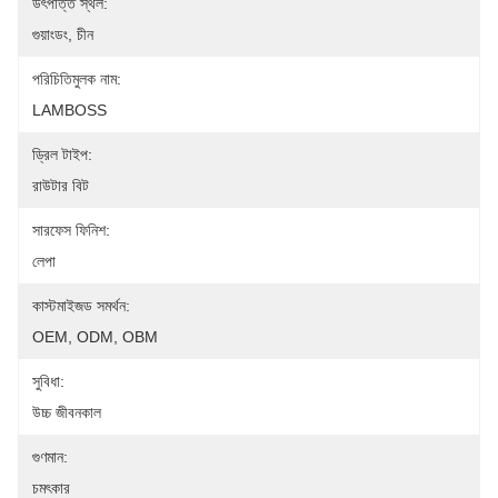
উৎপত্তি স্থল:
গুয়াংডং, চীন
পরিচিতিমুলক নাম:
LAMBOSS
ড্রিল টাইপ:
রাউটার বিট
সারফেস ফিনিশ:
লেপা
কাস্টমাইজড সমর্থন:
OEM, ODM, OBM
সুবিধা:
উচ্চ জীবনকাল
গুণমান:
চমৎকার