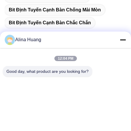
Bit Định Tuyến Cạnh Bàn Chống Mài Mòn
Bit Định Tuyến Cạnh Bàn Chắc Chắn
Alina Huang
Liên lạc nhanh
12:04 PM
Good day, what product are you looking for?
Địa chỉ
Khu phát triển công nghiệp Guanyao, thị trấn Shishan, thành
phố Phật Sơn
Điện thoại
86-757-85803392
E-mail
sales@yongtaisaw.com