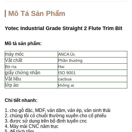
Mô Tả Sản Phẩm
Yotec Industrial Grade Straight 2 Flute Trim Bit
Mô tả sản phẩm:
máy móc
ANCA Úc
Vật chất
Phần thưởng
Bờ rìa
Hai
giấy chứng nhận
ISO 9001
Vật liệu
cacbua
lớp áo
không ai
Chi tiết nhanh:
1. cho gỗ đặc, MDF, ván dăm, ván ép, ván sinh thái
2. chúng tôi có chuôi thường xuyên cho cổ phiếu
3. được sử dụng trên bộ định tuyến cnc
4. Máy mài CNC năm trục
5. để tách tấm