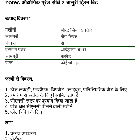
Yotec औद्योगिक ग्रेड सीधे 2 बांसुरी ट्रिम बिट
उत्पाद विवरण:
मशीनों
ऑस्ट्रेलिया एएनसीए
सामग्री
बीमा किस्त
किनारा
दो
प्रमाण पत्र
आईएसओ 9001
सामग्री
करबैड
परत
कोई भी नहीं
जल्दी से विवरण:
1. ठोस लकड़ी, एमडीएफ, चिपबोर्ड, प्लाईवुड, पारिस्थितिक बोर्ड के लिए
2. हमारे पास स्टॉक के लिए नियमित टांग है
3. सीएनसी रूटर पर प्रयोग किया जाता है
4. पांच अक्ष सीएनसी पीसने वाली मशीनें
5. प्लेट रिपिंग के लिए
लाभ:
1. उन्नत उपकरण
2. पोर्टेबल