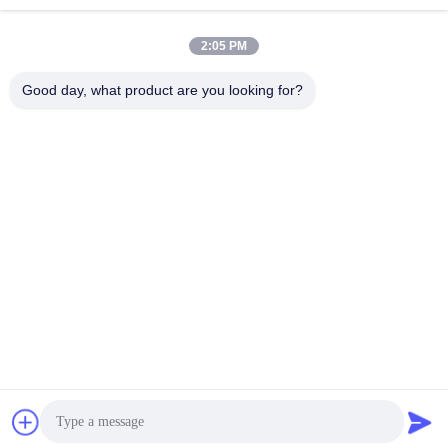
2:05 PM
त्वरित संपर्क
Good day, what product are you looking for?
पता
औद्योगिक विकास क्षेत्र गुआनाओ, शिशन टाउन, फोशान सिटी
टेलीफोन
86-757-85803392
ईमेल
sales@yongtaisaw.com
गोपनीयता नीति
|
साइटमैप
| चीन अच्छा गुणवत्ता TCT सर्कुलर सॉ ब्लेड्स आपूर्तिकर्ता.
कॉपीराइट © 2022-2026 Foshan Nanhai Yongtai Saw Co., Ltd . सब
सभी अधिकार सुरक्षित.