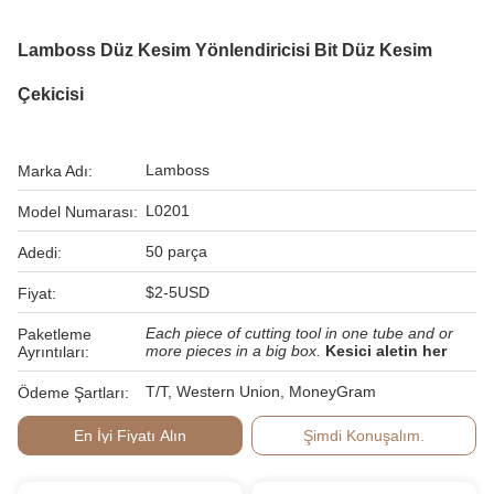
Lamboss Düz Kesim Yönlendiricisi Bit Düz Kesim
Çekicisi
Lamboss
Marka Adı:
L0201
Model Numarası:
50 parça
Adedi:
$2-5USD
Fiyat:
Each piece of cutting tool in one tube and or
Paketleme
more pieces in a big box.
Kesici aletin her
Ayrıntıları:
T/T, Western Union, MoneyGram
Ödeme Şartları:
En İyi Fiyatı Alın
Şimdi Konuşalım.