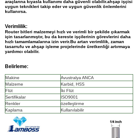
araçlarına kıyasla kullanımı daha güvenli olabilir.ahşap işçisi
uygun teknikleri takip eder ve uygun güvenlik önlemlerini
kullanırsa.
Verimlilik:
Router bitleri malzemeyi hızlı ve verimli bir şekilde çıkarmak
için tasarlanmıştır, bu da kereste işçilerinin görevlerini daha
hızlı tamamlamalarına izin verir.Bu artan verimlilik, zaman
tasarrufu ve ahşap işleme projelerinde üretkenliği artırmaya
yardımcı olabilir.
Belirleme:
Makine
Avustralya ANCA
Malzeme
Karbid, HSS
Flüt
İki Flüt
Sertifikalar
ISO9001
Renkler
özelleştirme
Kaplama
Kullanılabilir