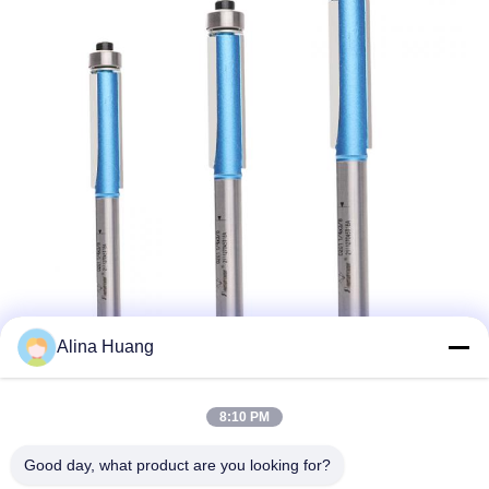
Alina Huang
FAQ:
8:10 PM
1) Foshan Yongtai Saw Co., Ltdは工場か貿易会社ですか?
A: Foshan Yongtai Saw Co., Ltdは1994年に設立された経験豊富な
Good day, what product are you looking for?
工場で,円形TCT&PCDのサーブブレード,フライリングカッターを