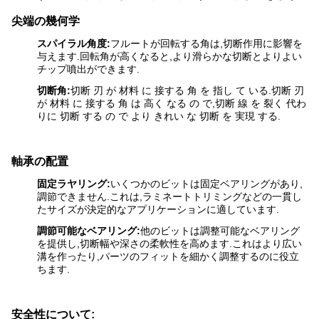
尖端の幾何学
スパイラル角度:
フルートが回転する角は,切断作用に影響を
与えます.回転角が高くなると,より滑らかな切断とよりよい
チップ噴出ができます.
切断角:
切断 刃 が 材料 に 接する 角 を 指し て いる.切断 刃
が 材料 に 接する 角 は 高く なる の で,切断 線 を 裂く 代わ
りに 切断 する の で より きれい な 切断 を 実現 する.
軸承の配置
固定ラヤリング:
いくつかのビットは固定ベアリングがあり,
調節できません.これは,ラミネートトリミングなどの一貫し
たサイズが決定的なアプリケーションに適しています.
調節可能なベアリング:
他のビットは調整可能なベアリング
を提供し,切断幅や深さの柔軟性を高めます.これはより広い
溝を作ったり,パーツのフィットを細かく調整するのに役立
ちます.
安全性について: