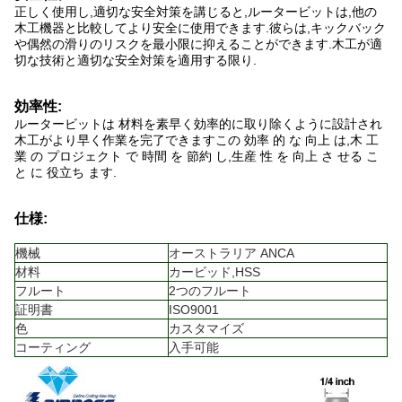
正しく使用し,適切な安全対策を講じると,ルータービットは,他の
木工機器と比較してより安全に使用できます.彼らは,キックバック
や偶然の滑りのリスクを最小限に抑えることができます.木工が適
切な技術と適切な安全対策を適用する限り.
効率性:
ルータービットは 材料を素早く効率的に取り除くように設計され
木工がより早く作業を完了できますこの 効率 的 な 向上 は,木 工
業 の プロジェクト で 時間 を 節約 し,生産 性 を 向上 さ せる こ
と に 役立ち ます.
仕様:
機械
オーストラリア ANCA
材料
カービッド,HSS
フルート
2つのフルート
証明書
ISO9001
色
カスタマイズ
コーティング
入手可能