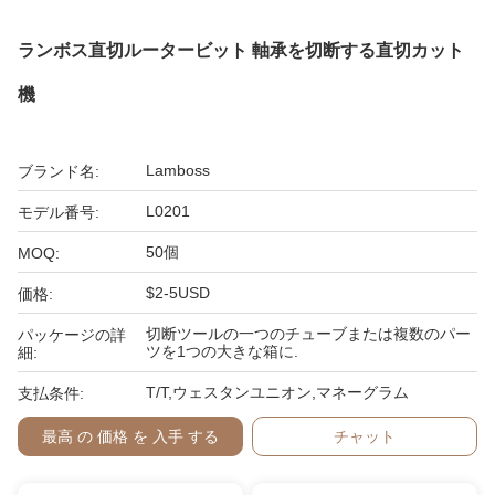
ランボス直切ルータービット 軸承を切断する直切カット
機
Lamboss
ブランド名:
L0201
モデル番号:
50個
MOQ:
$2-5USD
価格:
切断ツールの一つのチューブまたは複数のパー
パッケージの詳
ツを1つの大きな箱に.
細:
T/T,ウェスタンユニオン,マネーグラム
支払条件:
最高 の 価格 を 入手 する
チャット