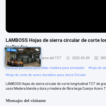
LAMBOSS Hojas de sierra circular de corte lon
inclinadas
Hojas de sierra circulares del TCT
2025-05-09
385
#
Brocas portátiles para tallar madera para enrutador
#
hoja de si
#
hoja de corte de acero duradero para sierra Circular
LAMBOSS Hojas de sierra circular de corte longitudinal TCT de grad
usos Madera blanda y dura y madera de fibra larga Cuerpo Acero Tip
Mensajes del visitante