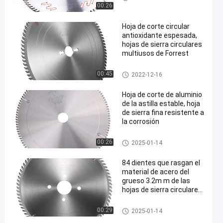
TCT
00:26
Hoja de corte circular
antioxidante espesada,
hojas de sierra circulares
multiusos de Forrest
Hojas de sierra circulares del
00:45
2022-12-16
TCT
Hoja de corte de aluminio
de la astilla estable, hoja
de sierra fina resistente a
la corrosión
Hojas de sierra circulares del
00:26
2025-01-14
TCT
84 dientes que rasgan el
material de acero del
grueso 3.2m m de las
hojas de sierra circulares
de TCT
Hojas de sierra circulares del
00:29
2025-01-14
TCT