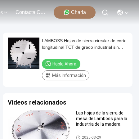
Contacta Con Nosotros
Charla
os
LAMBOSS Hojas de sierra circular de corte
longitudinal TCT de grado industrial sin
cuchillas inclinadas
Habla Ahora.
Más información
Vídeos relacionados
Las hojas de la sierra de
mesa de Lamboss para la
industria de la madera
Hojas de sierra circulares del
2025-03-29