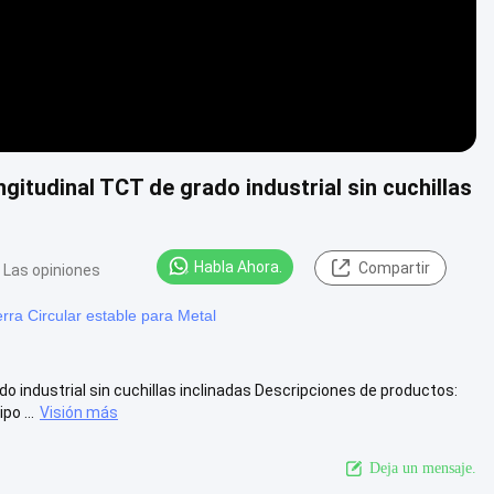
gitudinal TCT de grado industrial sin cuchillas
Habla Ahora.
Compartir
 Las opiniones
erra Circular estable para Metal
o industrial sin cuchillas inclinadas Descripciones de productos:
o ...
Visión más
Deja un mensaje.