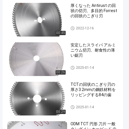
厚くなった Antirust の回
状の切刃、多目的 Forrest
の回状のこぎり刃
TCTの円の鋸歯
2022-12-16
00:45
en
安定したスライバ アルミ
ニウム切刃、耐食性の薄
い鋸刃
TCTの円の鋸歯
2025-01-14
00:26
TCTの回状のこぎり刃の
厚さ3.2mmの鋼鉄材料を
リッピングする84の歯
TCTの円の鋸歯
2025-01-14
00:29
ODM TCT 円形 刀片 一般