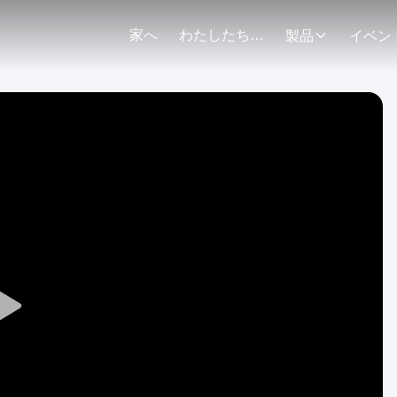
家へ
わたしたち に つい て
製品
イベン
Play
Video