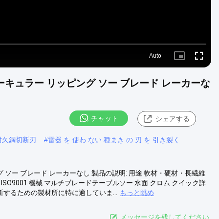
Auto
Picture-
Fullscre
in-
Picture
 サーキュラー リッピング ソー ブレード レーカーな
チャット
シェアする
耐久鋼切断刃
#
雷器 を 使わ ない 種まき の 刃 を 引き裂く
ング ソー ブレード レーカーなし 製品の説明: 用途 軟材・硬材・長繊維
ISO9001 機械 マルチブレードテーブルソー 水面 クロム クイック詳
切断するための製材所に特に適していま...
もっと眺め
メッセージを残してください.