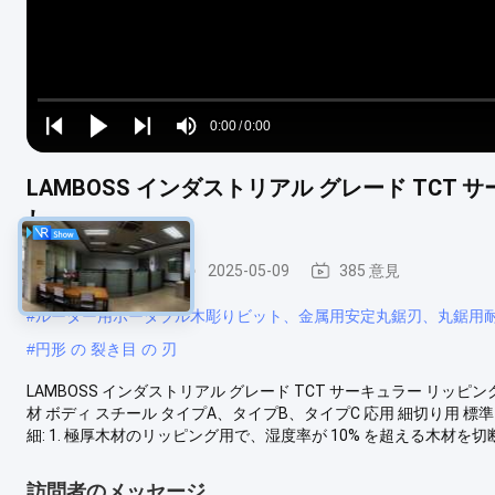
Loaded
:
0%
0:00
/
0:00
Play
Play
Play
Mute
Current
Duration
next
next
LAMBOSS インダストリアル グレード TCT
Time
し
TCTの円の鋸歯
2025-05-09
385 意見
#
ルーター用ポータブル木彫りビット、金属用安定丸鋸刃、丸鋸用
#
円形 の 裂き目 の 刃
LAMBOSS インダストリアル グレード TCT サーキュラー リッピ
材 ボディ スチール タイプA、タイプB、タイプC 応用 細切り用 標準 
細: 1. 極厚木材のリッピング用で、湿度率が 10% を超える木材を
訪問者のメッセージ