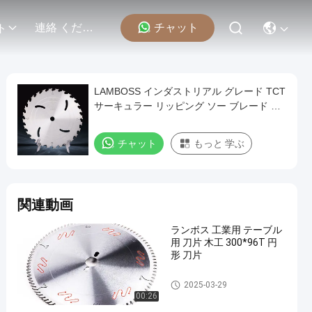
チャット
連絡 ください
ト
LAMBOSS インダストリアル グレード TCT
サーキュラー リッピング ソー ブレード レ
ーカーなし
チャット
もっと 学ぶ
関連動画
ランボス 工業用 テーブル
用 刀片 木工 300*96T 円
形 刀片
TCTの円の鋸歯
2025-03-29
00:26