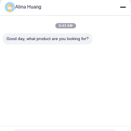
Alina Huang
Contacto rápido
9:43 AM
Dirección
Good day, what product are you looking for?
Zona de desarrollo industrial Guanyao, ciudad de Shishan,
ciudad de Foshan
Teléfono
86-757-85803392
El correo electrónico
sales@yongtaisaw.com
Política de privacidad
|
Mapa del Sitio
| China es buena. Calidad
Hojas de sierra circulares del TCT Proveedor. Derecho de autor