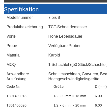
Spezifikation
Modellnummer
7 bis 8
Produktbezeichnung
TCT-Schneidemesser
Vorteil
Hohe Lebensdauer
Probe
Verfügbare Proben
Material
Karbid
MOQ
1 Schachtel ((50 Stück/Schachtel)
Anwendbare
Schnittmaschinen, Gravuren, Bearb
Ausrüstung
Hochgeschwindigkeitsgeräte
Code Nr.
Größe
D (mm)
T301406018
1/2 × 6 mm × 18 mm
6.00
T301406020
1/2 × 6 mm × 20 mm
6.00