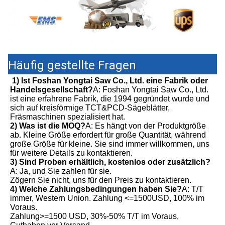
Häufig gestellte Fragen
1) Ist Foshan Yongtai Saw Co., Ltd. eine Fabrik oder 
Handelsgesellschaft?
A: Foshan Yongtai Saw Co., Ltd. 
ist eine erfahrene Fabrik, die 1994 gegründet wurde und 
sich auf kreisförmige TCT&PCD-Sägeblätter, 
Fräsmaschinen spezialisiert hat.
2) Was ist die MOQ?
A: Es hängt von der Produktgröße 
ab. Kleine Größe erfordert für große Quantität, während 
große Größe für kleine. Sie sind immer willkommen, uns 
für weitere Details zu kontaktieren.
3) Sind Proben erhältlich, kostenlos oder zusätzlich?
A: Ja, und Sie zahlen für sie. 

Zögern Sie nicht, uns für den Preis zu kontaktieren.
4) Welche Zahlungsbedingungen haben Sie?
A: T/T 
immer, Western Union. Zahlung <=1500USD, 100% im 
Voraus.

Zahlung>=1500 USD, 30%-50% T/T im Voraus, 