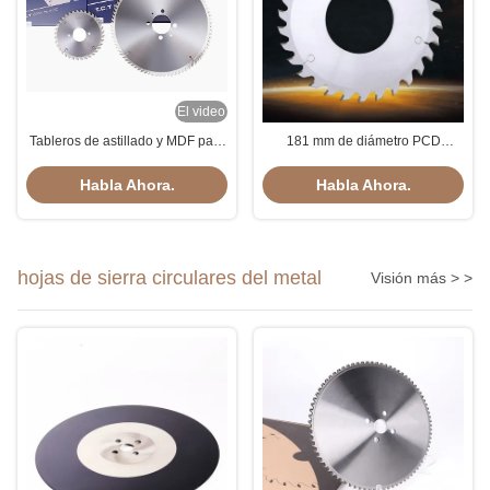
El video
Tableros de astillado y MDF para
181 mm de diámetro PCD
cortar PCD Las hojas de sierra
Cuchillas circulares de sierra TCT
circular de grado industrial 2
Cuchillas de sierra cónicas de
Habla Ahora.
Habla Ahora.
piezas
puntuación para madera
hojas de sierra circulares del metal
Visión más > >