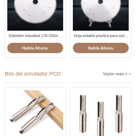
Diámetro industrial 178-255m m
Hoja estable práctica para cortar
de las hojas de sierra de acrílico
plexiglás, hoja de sierra circular
de TCT para cortar el plexiglás
de corte de acrílico de carburo
Habla Ahora.
Habla Ahora.
Bits del enrutador PCD
Visión más > >