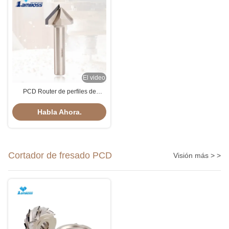
El video
PCD Router de perfiles de
diamante para cortar piezas de
fresado para madera de puertas
Habla Ahora.
Cortador de fresado PCD
Visión más > >