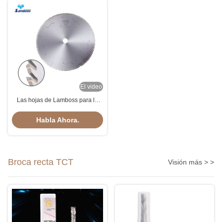
El video
Las hojas de Lamboss para la
madera maciza cortan en cruz la
hoja de carburo
Habla Ahora.
Broca recta TCT
Visión más > >