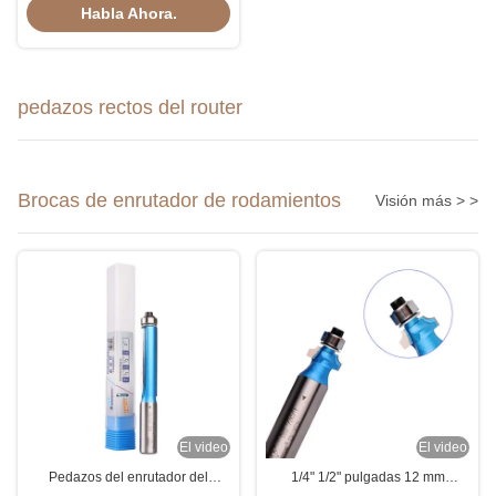
carburo tres derecho mordió 6m
Habla Ahora.
m para el ajuste de perforación
pedazos rectos del router
Brocas de enrutador de rodamientos
Visión más > >
El video
El video
Pedazos del enrutador del
1/4" 1/2" pulgadas 12 mm