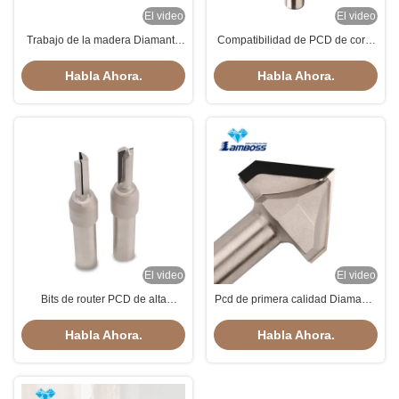
El video
El video
Trabajo de la madera Diamante
Compatibilidad de PCD de corte
Espiral de cuchillo recto CNC de
suave para MDF de madera
grabado de cuchillo Bits router
contrachapada y cartón de chip
Habla Ahora.
Habla Ahora.
El video
El video
Bits de router PCD de alta
Pcd de primera calidad Diamante
precisión para compatibilidad de
V Profile Router Bits para el
materiales versátiles del router
gabinete de muebles de madera
Habla Ahora.
Habla Ahora.
CNC