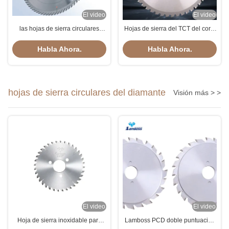
El video
El video
las hojas de sierra circulares
Hojas de sierra del TCT del corte
duraderas del TCT de 300m m
de acero o diámetro circulares
instalan tubos el corte 2000rpm
del diamante 254m m
Habla Ahora.
Habla Ahora.
hojas de sierra circulares del diamante
Visión más > >
El video
El video
Hoja de sierra inoxidable para
Lamboss PCD doble puntuación