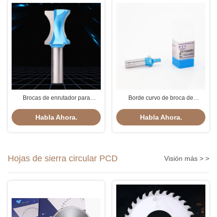
Brocas de enrutador para
Borde curvo de broca de
moldeado de bordes convexos
enrutador a prueba de herrumbre
Práctico resistente a la corrosión
Habla Ahora.
Habla Ahora.
Hojas de sierra circular PCD
Visión más > >