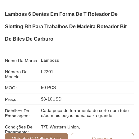
Lamboss 6 Dentes Em Forma De T Roteador De
Slotting Bit Para Trabalhos De Madeira Roteador Bit
De Bites De Carburo
Lamboss
Nome Da Marca:
Número Do
L2201
Modelo:
50 PCS
MOQ:
$3-10USD
Preço:
Cada peça de ferramenta de corte num tubo
Detalhes Da
e/ou mais peças numa caixa grande.
Embalagem:
Condições De
T/T, Western Union,
Pagamento:
Obtenha O Melhor Preço
Conversar