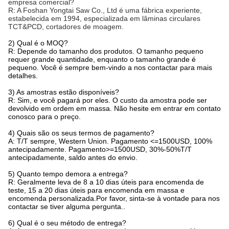
empresa comercial?
R: A Foshan Yongtai Saw Co., Ltd é uma fábrica experiente,
estabelecida em 1994, especializada em lâminas circulares
TCT&PCD, cortadores de moagem.
2) Qual é o MOQ?
R: Depende do tamanho dos produtos. O tamanho pequeno
requer grande quantidade, enquanto o tamanho grande é
pequeno. Você é sempre bem-vindo a nos contactar para mais
detalhes.
3) As amostras estão disponíveis?
R: Sim, e você pagará por eles. O custo da amostra pode ser
devolvido em ordem em massa. Não hesite em entrar em contato
conosco para o preço.
4) Quais são os seus termos de pagamento?
A: T/T sempre, Western Union. Pagamento <=1500USD, 100%
antecipadamente. Pagamento>=1500USD, 30%-50%T/T
antecipadamente, saldo antes do envio.
5) Quanto tempo demora a entrega?
R: Geralmente leva de 8 a 10 dias úteis para encomenda de
teste, 15 a 20 dias úteis para encomenda em massa e
encomenda personalizada.Por favor, sinta-se à vontade para nos
contactar se tiver alguma pergunta..
6) Qual é o seu método de entrega?