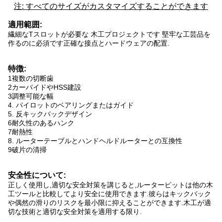
注: すべてのサイズがカスタマイズすることができます
適用範囲:
繊細なTスロットが必要な 木工プロジェクトです 堅牢な工芸品を
作るのに必須です正確な接点とハードウェアの配置.
特徴:
1複数の切断歯
2カーバイドやHSS建設
3調整可能な幅
4. パイロットのベアリングまたはガイド
5. 反キックバックデザイン
6耐久性のあるハンク
7耐熱性
8. ルーターテーブルとハンドヘルドルーターとの互換性
9破片の清掃
安全性について:
正しく使用し,適切な安全対策を講じると,ルータービットは他の木
工ツールと比較してより安全に使用できます.彼らはキックバック
や偶然の滑りのリスクを最小限に抑えることができます.木工が適
切な技術と適切な安全対策を適用する限り.