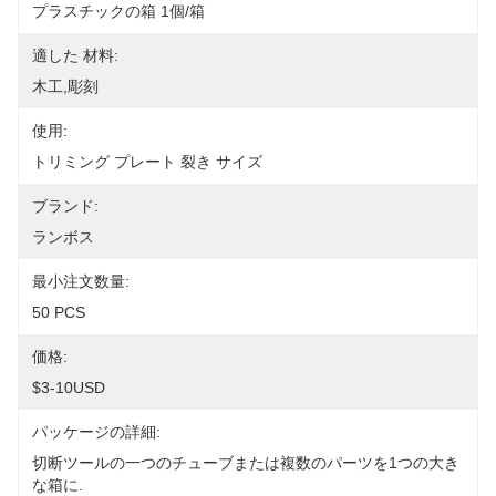
プラスチックの箱 1個/箱
適した 材料:
木工,彫刻
使用:
トリミング プレート 裂き サイズ
ブランド:
ランボス
最小注文数量:
50 PCS
価格:
$3-10USD
パッケージの詳細:
切断ツールの一つのチューブまたは複数のパーツを1つの大き
な箱に.