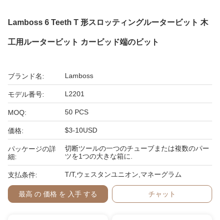
Lamboss 6 Teeth T 形スロッティングルータービット 木
工用ルータービット カービッド端のビット
Lamboss
ブランド名:
L2201
モデル番号:
50 PCS
MOQ:
$3-10USD
価格:
切断ツールの一つのチューブまたは複数のパー
パッケージの詳
ツを1つの大きな箱に.
細:
T/T,ウェスタンユニオン,マネーグラム
支払条件:
最高 の 価格 を 入手 する
チャット