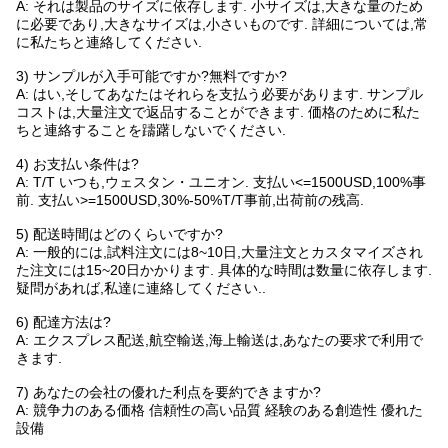
A: それは製品のサイズに依存します. 小サイズは,大きな量のため
に必要であり,大きなサイズは,小さいものです. 詳細については,常
に私たちと連絡してください.
3) サンプルが入手可能ですか?無料ですか?
A: はい,そしてあなたはそれらを支払う必要があります. サンプル
コストは,大量注文で返品することができます. 価格のために私た
ちと連絡することを躊躇しないでください.
4) お支払い条件は?
A: T/T いつも,ウェスタン・ユニオン. 支払い<=1500USD,100%事
前. 支払い>=1500USD,30%-50%T/T事前,出荷前の残高.
5) 配送時間はどのくらいですか?
A: 一般的には,試料注文には8~10日,大量注文とカスタマイズされ
た注文には15~20日かかります. 具体的な時間は数量に依存します.
疑問があれば,私達に連絡してください..
6) 配達方法は?
A: エクスプレス配送,航空輸送,海上輸送は,あなたの要求で利用で
きます.
7) あなたの会社の優れた利点を要約できますか?
A: 競争力のある価格 信頼性の高い品質 経験のある創造性 優れた
設備