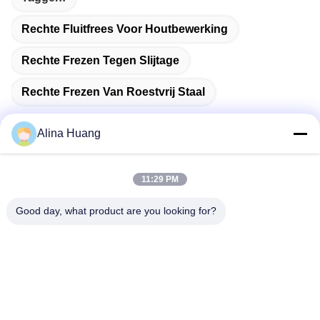
Rechte Fluitfrees Voor Houtbewerking
Rechte Frezen Tegen Slijtage
Rechte Frezen Van Roestvrij Staal
Alina Huang
Snel contact
11:29 PM
Good day, what product are you looking for?
Adres
Industriële ontwikkelingszone Guanyao, Shishan Town,
Foshan City
Telefoon
86-757-85803392