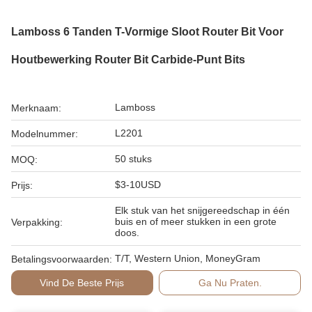
Lamboss 6 Tanden T-Vormige Sloot Router Bit Voor
Houtbewerking Router Bit Carbide-Punt Bits
Lamboss
Merknaam:
L2201
Modelnummer:
50 stuks
MOQ:
$3-10USD
Prijs:
Elk stuk van het snijgereedschap in één
buis en of meer stukken in een grote
Verpakking:
doos.
T/T, Western Union, MoneyGram
Betalingsvoorwaarden:
Vind De Beste Prijs
Ga Nu Praten.