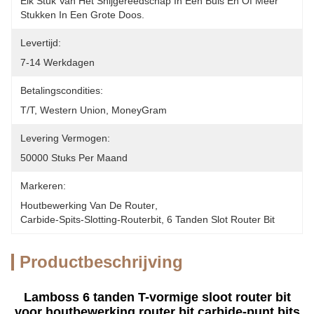
Elk Stuk Van Het Snijgereedschap In Één Buis En Of Meer 
Stukken In Een Grote Doos.
Levertijd:
7-14 Werkdagen
Betalingscondities:
T/T, Western Union, MoneyGram
Levering Vermogen:
50000 Stuks Per Maand
Markeren:
Houtbewerking Van De Router
, 
Carbide-Spits-Slotting-Routerbit
, 
6 Tanden Slot Router Bit
Productbeschrijving
Lamboss 6 tanden T-vormige sloot router bit
voor houtbewerking router bit carbide-punt bits