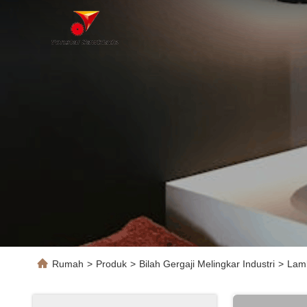
Rumah
>
Produk
>
Bilah Gergaji Melingkar Industri
>
Lamb