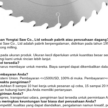
an Yongtai Saw Co., Ltd sebuah pabrik atau perusahaan dagang
i Saw Co., Ltd adalah pabrik berpengalaman, didirikan pada tahun 1
ong milling.
g pada ukuran produk. Ukuran kecil diperlukan untuk kuantitas besar se
i kami untuk rincian lebih lanjut.
el tersedia?
 harus membayar untuk mereka. Biaya sampel dapat dikembalikan da
pembayaran Anda?
Western Union. Pembayaran <=1500USD, 100% di muka. Pembayaran>=
 waktu pengiriman?
tuhkan 8 sampai 10 hari kerja untuk pesanan uji coba, 15 sampai 20 
kan hubungi kami jika Anda memiliki pertanyaan.
ngiriman Anda?
spres, transportasi udara, pengiriman laut tersedia untuk permintaan 
a meringkas keuntungan luar biasa dari perusahaan Anda?
mpetitif, kualitas yang dapat diandalkan, pengalaman namun kreatif, p