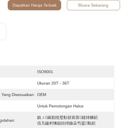
Dapatkan Harga Terbaik
Bicara Sekarang
:
ISO9001
Ukuran 20T - 36T
 Yang Disesuaikan:
OEM
Untuk Pemotongan Halus
鎮ㄨ鎵剧殑璧勬簮宸茶鍒犻櫎銆
golahan:
佸凡鏇村悕鎴栨殏鏃朵笉鍙敤銆