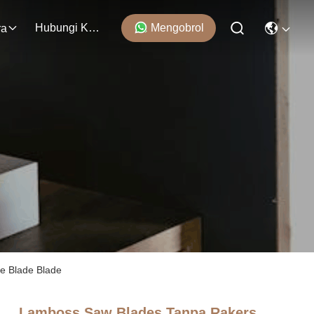
Hubungi Kami
Mengobrol
ra
e Blade Blade
Lamboss Saw Blades Tanpa Rakers