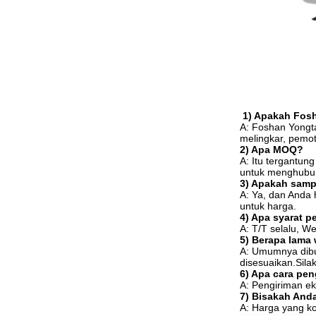
1) Apakah Fosh
A: Foshan Yongta
melingkar, pemot
2) Apa MOQ?
A: Itu tergantun
untuk menghubung
3) Apakah samp
A: Ya, dan Anda
untuk harga.
4) Apa syarat 
A: T/T selalu, 
5) Berapa lama
A: Umumnya dibu
disesuaikan.Sila
6) Apa cara pe
A: Pengiriman ek
7) Bisakah And
A: Harga yang ko