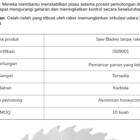
: Mereka membantu menstabilkan pisau selama proses pemotongan de
 dapat mengurangi getaran dan meningkatkan kontrol secara keseluruha
an
: Celah-celah yang dibuat oleh raker memungkinkan sirkulasi udar
g.
a produk
Saw Blades tanpa rak
rtifikasi
IS09001
untungan
Pemancar panas yang leb
Sampel
Tersedia
Bahan
Karbida
n pemotong
Aluminium honeyco
MOQ
10 buah