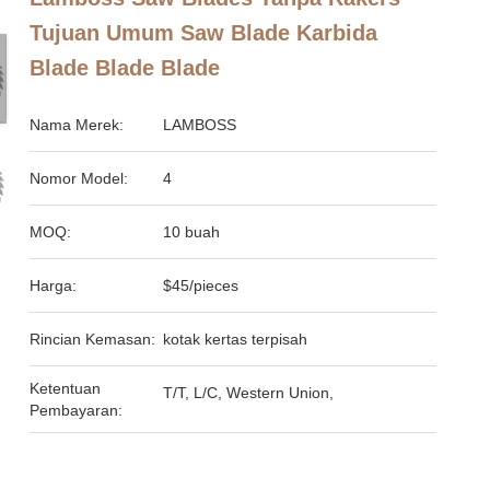
Tujuan Umum Saw Blade Karbida
Blade Blade Blade
Nama Merek:
LAMBOSS
Nomor Model:
4
MOQ:
10 buah
Harga:
$45/pieces
Rincian Kemasan:
kotak kertas terpisah
Ketentuan
T/T, L/C, Western Union,
Pembayaran: