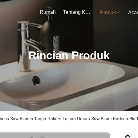
Rumah
Tentang Kami
Produk
Aca
Rincian Produk
oss Saw Blades Tanpa Rakers Tujuan Umum Saw Blade Karbida Blad