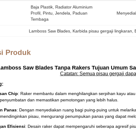
Baja Plastik, Radiator Aluminium 
Profil, Pintu, Jendela, Paduan 
Menyedia
Tembaga
Lamboss Saw Blades
, 
Karbida pisau gergaji lingkaran
, 
si Produk
Lamboss Saw Blades Tanpa Rakers Tujuan Umum Saw
Catatan: Semua pisau gergaji dapa
g:
san Chip
: Raker membantu dalam menghilangkan serpihan kayu atau 
penyumbatan dan memastikan pemotongan yang lebih halus.
n Panas
: Dengan menyediakan ruang bagi puing-puing untuk melarikan 
endinginkan pisau, mengurangi penumpukan panas yang dapat melo
an Efisiensi
: Desain raker dapat mempengaruhi seberapa agresif p