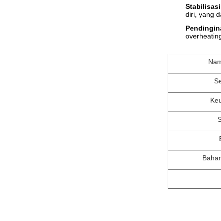
Stabilisasi
diri, yang
Pendingin
overheatin
Nam
Se
Ke
Baha