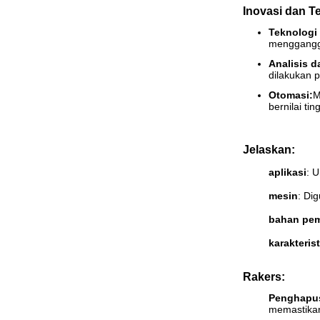
Inovasi dan T
Teknologi
mengganggu
Analisis d
dilakukan 
Otomasi:
M
bernilai ti
Jelaskan:
aplikasi
: 
mesin
: Di
bahan pe
karakterist
Rakers:
Penghapu
memastikan