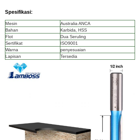
Spesifikasi:
Mesin
Australia ANCA
Bahan
Karbida, HSS
Flot
Dua Seruling
Sertifikat
ISO9001
Warna
penyesuaian
Lapisan
Tersedia