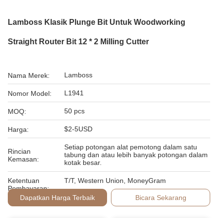
Lamboss Klasik Plunge Bit Untuk Woodworking
Straight Router Bit 12 * 2 Milling Cutter
Lamboss
Nama Merek:
L1941
Nomor Model:
50 pcs
MOQ:
$2-5USD
Harga:
Setiap potongan alat pemotong dalam satu
Rincian
tabung dan atau lebih banyak potongan dalam
Kemasan:
kotak besar.
Ketentuan
T/T, Western Union, MoneyGram
Pembayaran:
Dapatkan Harga Terbaik
Bicara Sekarang