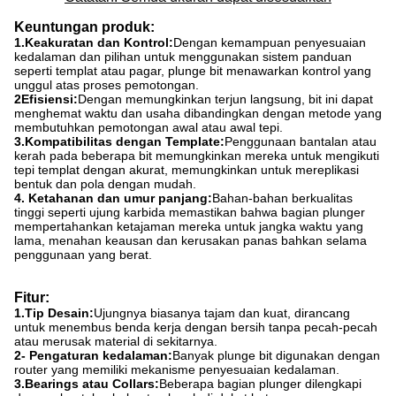
Keuntungan produk:
1.Keakuratan dan Kontrol:
Dengan kemampuan penyesuaian
kedalaman dan pilihan untuk menggunakan sistem panduan
seperti templat atau pagar, plunge bit menawarkan kontrol yang
unggul atas proses pemotongan.
2Efisiensi:
Dengan memungkinkan terjun langsung, bit ini dapat
menghemat waktu dan usaha dibandingkan dengan metode yang
membutuhkan pemotongan awal atau awal tepi.
3.Kompatibilitas dengan Template:
Penggunaan bantalan atau
kerah pada beberapa bit memungkinkan mereka untuk mengikuti
tepi templat dengan akurat, memungkinkan untuk mereplikasi
bentuk dan pola dengan mudah.
4. Ketahanan dan umur panjang:
Bahan-bahan berkualitas
tinggi seperti ujung karbida memastikan bahwa bagian plunger
mempertahankan ketajaman mereka untuk jangka waktu yang
lama, menahan keausan dan kerusakan panas bahkan selama
penggunaan yang berat.
Fitur:
1.Tip Desain:
Ujungnya biasanya tajam dan kuat, dirancang
untuk menembus benda kerja dengan bersih tanpa pecah-pecah
atau merusak material di sekitarnya.
2- Pengaturan kedalaman:
Banyak plunge bit digunakan dengan
router yang memiliki mekanisme penyesuaian kedalaman.
3.Bearings atau Collars:
Beberapa bagian plunger dilengkapi