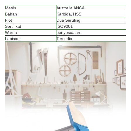
Mesin
Australia ANCA
Bahan
Karbida, HSS
Flot
Dua Seruling
Sertifikat
ISO9001
Warna
penyesuaian
Lapisan
Tersedia