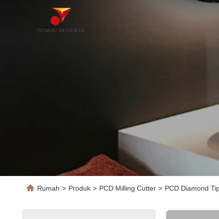
Rumah
>
Produk
>
PCD Milling Cutter
>
PCD Diamond Tip