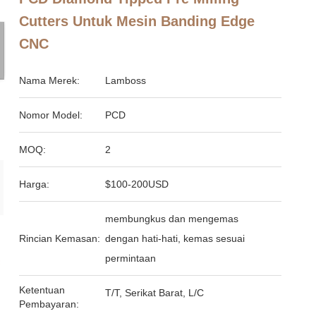
Cutters Untuk Mesin Banding Edge
CNC
Nama Merek:
Lamboss
Nomor Model:
PCD
MOQ:
2
Harga:
$100-200USD
membungkus dan mengemas
Rincian Kemasan:
dengan hati-hati, kemas sesuai
permintaan
Ketentuan
T/T, Serikat Barat, L/C
Pembayaran: