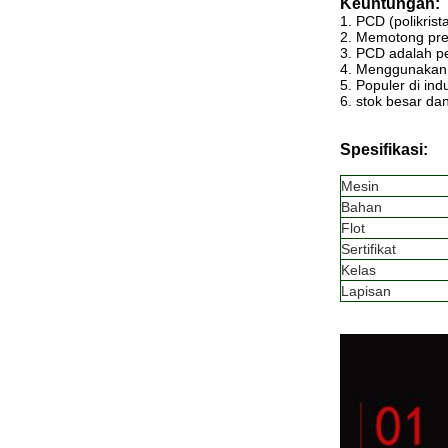
Keuntungan:
1. PCD (polikrist
2. Memotong pre
3. PCD adalah p
4. Menggunakan 
5. Populer di indu
6. stok besar da
Spesifikasi:
Mesin
Bahan
Flot
Sertifikat
Kelas
Lapisan