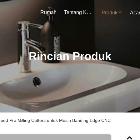
Rumah
Tentang Kami
Produk
Aca
Rincian Produk
ped Pre Milling Cutters untuk Mesin Banding Edge CNC