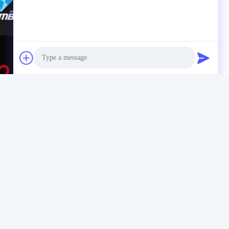
Photo
Video Call
Audio Call