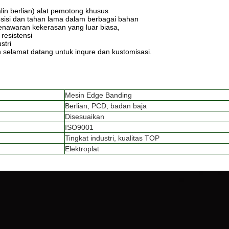
alin berlian) alat pemotong khusus
sisi dan tahan lama dalam berbagai bahan
enawaran kekerasan yang luar biasa,
resistensi
stri
n selamat datang untuk inqure dan kustomisasi.
Mesin Edge Banding
Berlian, PCD, badan baja
Disesuaikan
ISO9001
Tingkat industri, kualitas TOP
Elektroplat