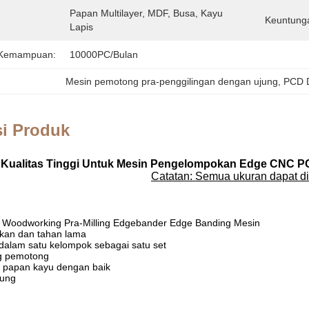
Papan Multilayer, MDF, Busa, Kayu 
Keuntung
Lapis
 Kemampuan:
10000PC/Bulan
Mesin pemotong pra-penggilingan dengan ujung
, 
PCD D
si Produk
Kualitas Tinggi Untuk Mesin Pengelompokan Edge CNC PC
Catatan: Semua ukuran dapat d
t Woodworking Pra-Milling Edgebander Edge Banding Mesin
kan dan tahan lama
dalam satu kelompok sebagai satu set
ng pemotong
g papan kayu dengan baik
jung