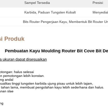
Sampel Tersedia
Presisi:
Karbida, Paduan Tungsten Kobalt
Menyedia
Bits Router Pengerjaan Kayu
, 
Membentuk Bit Router U
si Produk
Pembuatan Kayu Moulding Router Bit Cove Bit D
a ukuran dapat disesuaikan
otongan: halus selesai
dan pemotongan lebih konstan.
ang andal
alitas tinggi tungsten karbida ujung pisau untuk lebih tajam,
ih tahan lama, membuat pengolahan kayu lebih sederhana dan halus.
anan slae
ng