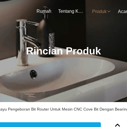
Rumah
Tentang Kami
Produk
Aca
Rincian Produk
ayu Pengeboran Bit Router Untuk Mesin CNC Cove Bit Dengan Bearin