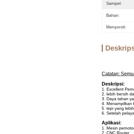
Sampel:
Bahan:
Menyoroti:
Deskrip
Catatan: Semu
Deskripsi:
1. Excellent Pem
2. lebih bersih 
3. Daya tahan y
4. Menampilkan ku
5. tepi yang leb
6. Setelah pelay
Aplikasi:
1. Mesin pemoto
2. CNC Router