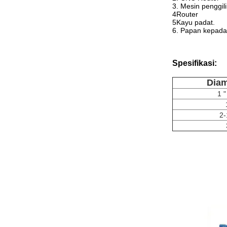
3. Mesin penggil
4Router
5Kayu padat.
6. Papan kepada
Spesifikasi:
Diam
1 
2-
Milling cutter Mill
cutter Milling cutt