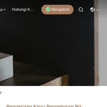
Hubungi Kami
Mengobrol
ra
g
Pengerjaan Kayu Pengeboran Bit