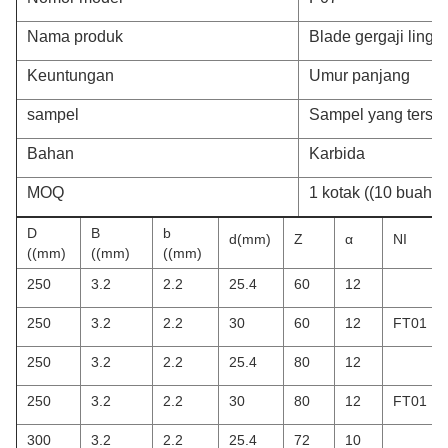
Nama produk
Blade gergaji lingk
Keuntungan
Umur panjang
sampel
Sampel yang terse
Bahan
Karbida
MOQ
1 kotak ((10 buah/k
D
B
b
d(mm)
Z
α
NI
((mm)
((mm)
((mm)
250
3.2
2.2
25.4
60
12
250
3.2
2.2
30
60
12
FT01
250
3.2
2.2
25.4
80
12
250
3.2
2.2
30
80
12
FT01
300
3.2
2.2
25.4
72
10