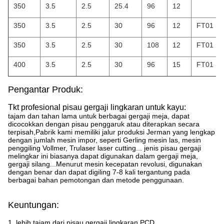
350
3.5
2.5
25.4
96
12
350
3.5
2.5
30
96
12
FT01
350
3.5
2.5
30
108
12
FT01
400
3.5
2.5
30
96
15
FT01
Pengantar Produk:
Tkt profesional pisau gergaji lingkaran untuk kayu:
tajam dan tahan lama untuk berbagai gergaji meja, dapat
dicocokkan dengan pisau penggaruk atau diterapkan secara
terpisah,Pabrik kami memiliki jalur produksi Jerman yang lengkap
dengan jumlah mesin impor, seperti Gerling mesin las, mesin
penggiling Vollmer, Trulaser laser cutting... jenis pisau gergaji
melingkar ini biasanya dapat digunakan dalam gergaji meja,
gergaji silang...Menurut mesin kecepatan revolusi, digunakan
dengan benar dan dapat digiling 7-8 kali tergantung pada
berbagai bahan pemotongan dan metode penggunaan.
Keuntungan:
1. lebih tajam dari pisau gergaji lingkaran PCD