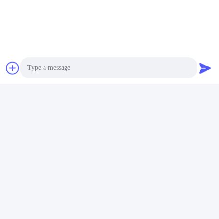
Kemasan produk
Photo
Video Call
Audio Call