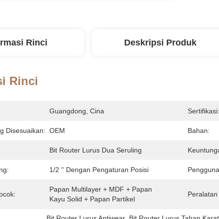
ormasi Rinci
Deskripsi Produk
i Rinci
Guangdong, Cina
Sertifikasi
 Disesuaikan:
OEM
Bahan:
Bit Router Lurus Dua Seruling
Keuntung
ng:
1/2 '' Dengan Pengaturan Posisi
Pengguna
Papan Multilayer + MDF + Papan 
ocok:
Peralatan
Kayu Solid + Papan Partikel
Bit Router Lurus Antiwear
, 
Bit Router Lurus Tahan Kara