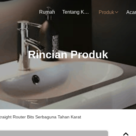
Rumah
Tentang Kami
Produk
Aca
Rincian Produk
traight Router Bits Serbaguna Tahan Karat