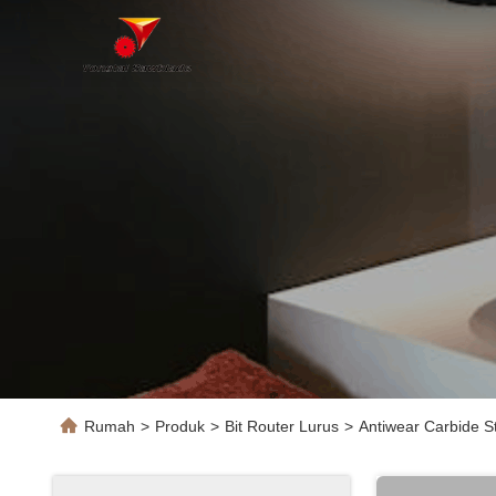
Rumah
>
Produk
>
Bit Router Lurus
>
Antiwear Carbide S