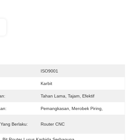
:
ISO9001
Karbit
an:
Tahan Lama, Tajam, Efektif
an:
Pemangkasan, Merobek Piring,
 Yang Berlaku:
Router CNC
t
, 
Bit Router Lurus Karbida Serbaguna