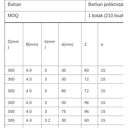
Bahan
Berlian polikristalin
MOQ
1 kotak (210 buah/k
D(mm
b(mm
B(mm)
d(mm)
Z
α
)
)
300
4.0
3
30
60
15
300
4.0
3
30
72
15
300
4.0
3
80
72
15
300
4.0
3
30
96
15
300
4.0
3
75
96
15
300
4.4
3.2
30
60
15