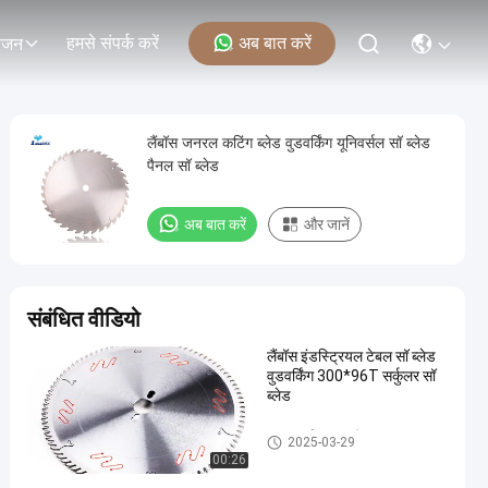
हमसे संपर्क करें
अब बात करें
ोजन
लैंबॉस जनरल कटिंग ब्लेड वुडवर्किंग यूनिवर्सल सॉ ब्लेड
पैनल सॉ ब्लेड
अब बात करें
और जानें
संबंधित वीडियो
लैंबॉस इंडस्ट्रियल टेबल सॉ ब्लेड
वुडवर्किंग 300*96T सर्कुलर सॉ
ब्लेड
TCT सर्कुलर सॉ ब्लेड्स
2025-03-29
00:26