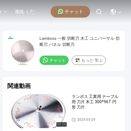
チャット
連絡 ください
ト
Lamboss 一般 切断刃 木工 ユニバーサル 切
断刃 パネル 切断刃
チャット
もっと 学ぶ
関連動画
ランボス 工業用 テーブル
用 刀片 木工 300*96T 円
形 刀片
TCTの円の鋸歯
2025-03-29
00:26