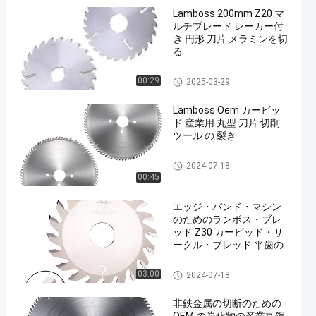
Lamboss 200mm Z20 マ
ルチブレード レーカー付
き 円形 刀片 メラミンを切
る
産業円の鋸歯
00:29
2025-03-29
Lamboss Oem カービッ
ド 産業用 丸型 刀片 切削
ツール の 裂き
産業円の鋸歯
2024-07-18
00:45
エッジ・バンド・マシン
のためのランボス・ブレ
ッド Z30 カービッド・サ
ークル・ブレッド 平歯の
ブレッド
産業円の鋸歯
03:00
2024-07-18
非鉄金属の切断のための