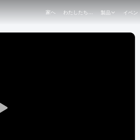
家へ
わたしたち に つい て
製品
イベン
Play
Video