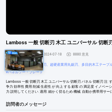
Lamboss 一般 切断刃 木工 ユニバーサル 切断
産業円の鋸歯
2024-07-18
8880 意見
#
ポータブル産業用丸鋸刃、超硬産業用丸鋸刃、多目的木工テーブ
#
パネルソー・ブレード
Lamboss 一般 切断刃 木工 ユニバーサル 切断刃 パネル 切断刃 
争力 効率性 費用 削減 生産性 が 向上 する 顧客 の 満足度 イノベ
力 説明してください. 適用: 細かく切るため 機械: 自動か携帯用サーに用
訪問者のメッセージ