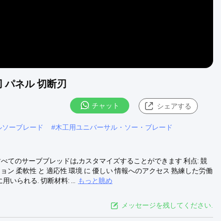
刃 パネル 切断刃
チャット
シェアする
ルソーブレード
#
木工用ユニバーサル・ソー・ブレード
注: すべてのサーブブレッドは,カスタマイズすることができます 利点: 競
ーション 柔軟性 と 適応性 環境 に 優しい 情報へのアクセス 熟練した労働
いられる. 切断材料: ...
もっと眺め
メッセージを残してください.