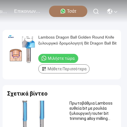
Επικοινωνήστε Μαζί Μας
Τσάτ
Εκδηλώσεις
Lamboss Dragon Ball Golden Round Knife
ξυλουργικό δρομολογητή Bit Dragon Ball Bit
Μιλήστε τώρα.
Μάθετε Περισσότερα
Σχετικά βίντεο
Πρωτοβάθμια Lamboss
ευθεία bit με ρουλέα
ξυλουργική router bit
trimming alloy milling
cutter