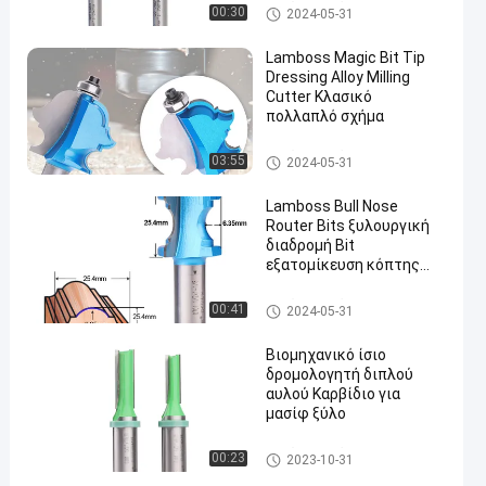
ευθέα κομμάτια δρομολογητ
00:30
2024-05-31
ών
Lamboss Magic Bit Tip
Dressing Alloy Milling
Cutter Κλασικό
πολλαπλό σχήμα
ευθέα κομμάτια δρομολογητ
03:55
2024-05-31
ών
Lamboss Bull Nose
Router Bits ξυλουργική
διαδρομή Bit
εξατομίκευση κόπτης
άλεσης
ευθέα κομμάτια δρομολογητ
00:41
2024-05-31
ών
Βιομηχανικό ίσιο
δρομολογητή διπλού
αυλού Καρβίδιο για
μασίφ ξύλο
ευθέα κομμάτια δρομολογητ
00:23
2023-10-31
ών