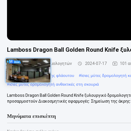
Lamboss Dragon Ball Golden Round Knife ξυλ
ευθέα κομμάτια δρομολογητών
2024-07-17
101 α
#
Ξυλουργική ίσιος κόφτης φλάουτου
#
ίσιες μύτες δρομολογητή 
#
ίσιες μύτες δρομολογητή ανθεκτικές στη σκουριά
Lamboss Dragon Ball Golden Round Knife ξυλουργικό δρομολογητή 
προσαρμοστούν Διακοσμητικές εφαρμογές: Σημείωση της άκρης:Τ
Μηνύματα επισκέπτη