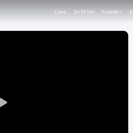
Casa.
Su Di Noi
Prodotti
E
Play
Video