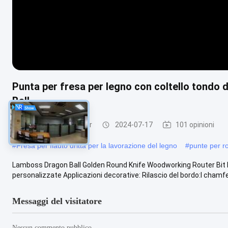
Punta per fresa per legno con coltello tondo
Ball
pezzi diritti del router
2024-07-17
101 opinioni
#
Fresa per flauto dritta per la lavorazione del legno
#
punte per ro
Lamboss Dragon Ball Golden Round Knife Woodworking Router Bit D
personalizzate Applicazioni decorative: Rilascio del bordo:I chamfe
Messaggi del visitatore
Nessun commento pubblico