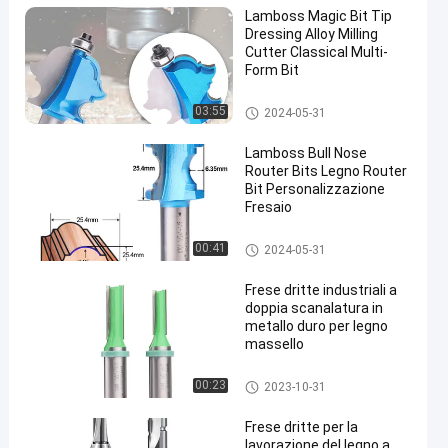
Lamboss Magic Bit Tip
Dressing Alloy Milling
Cutter Classical Multi-
Form Bit
pezzi diritti del router
03:55
2024-05-31
Lamboss Bull Nose
Router Bits Legno Router
Bit Personalizzazione
Fresaio
pezzi diritti del router
00:41
2024-05-31
Frese dritte industriali a
doppia scanalatura in
metallo duro per legno
massello
pezzi diritti del router
00:23
2023-10-31
Frese dritte per la
lavorazione del legno a