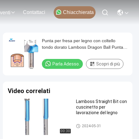
Contattaci
Chiacchierata
venti
Punta per fresa per legno con coltello
tondo dorato Lamboss Dragon Ball Punta
per Dragon Ball
Parla Adesso.
Scopri di più
Video correlati
Lamboss Straight Bit con
cuscinetto per
lavorazione del legno
pezzi diritti del router
2024-05-31
00:30