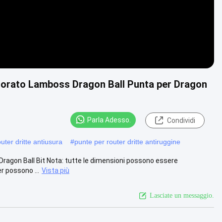
 dorato Lamboss Dragon Ball Punta per Dragon
Parla Adesso.
Condividi
uter dritte antiusura
#
punte per router dritte antiruggine
ragon Ball Bit Nota: tutte le dimensioni possono essere
r possono ...
Vista più
Lasciate un messaggio.