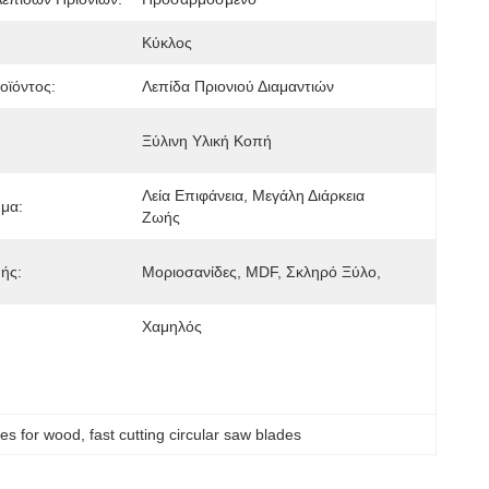
Κύκλος
οϊόντος:
Λεπίδα Πριονιού Διαμαντιών
Ξύλινη Υλική Κοπή
Λεία Επιφάνεια, Μεγάλη Διάρκεια 
μα:
Ζωής
ής:
Μοριοσανίδες, MDF, Σκληρό Ξύλο,
Χαμηλός
des for wood
, 
fast cutting circular saw blades