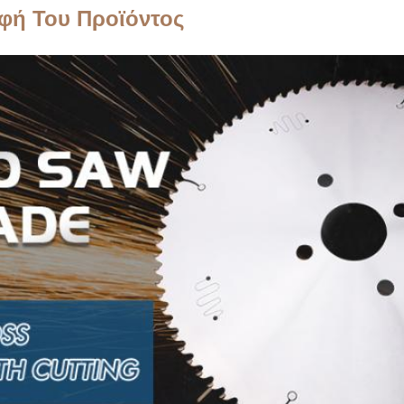
φή Του Προϊόντος