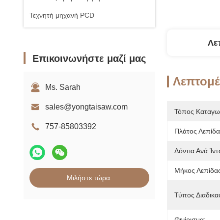
Τεχνητή μηχανή PCD
Λε
Επικοινωνήστε μαζί μας
Λεπτομέ
Ms. Sarah
sales@yongtaisaw.com
Τόπος Καταγω
757-85803392
Πλάτος Λεπίδα
Δόντια Ανά Ίντ
Μήκος Λεπίδας
Μιλήστε τώρα.
Τύπος Διαδικα
Φινίρισμα: