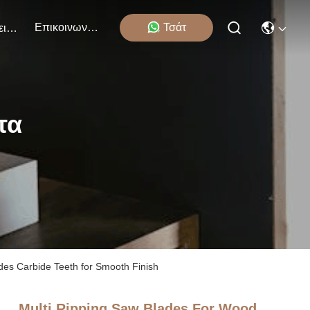
Επικοινωνήστε Μαζί Μας
Τσάτ
Εκδηλώσεις
τα
des Carbide Teeth for Smooth Finish
Multi Ripping Saw Blades For Wood