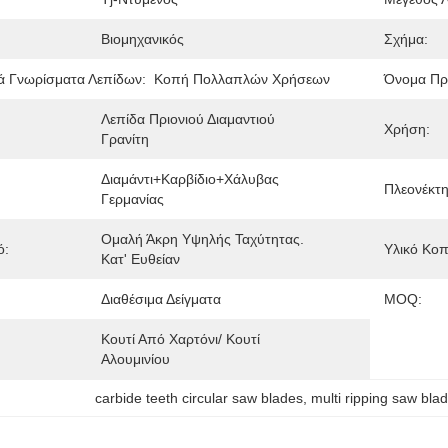
Βιομηχανικός
Σχήμα:
ά Γνωρίσματα Λεπίδων:
Κοπή Πολλαπλών Χρήσεων
Όνομα Πρ
Λεπίδα Πριονιού Διαμαντιού 
Χρήση:
Γρανίτη
Διαμάντι+Καρβίδιο+Χάλυβας 
Πλεονέκτη
Γερμανίας
Ομαλή Άκρη Υψηλής Ταχύτητας. 
ό:
Υλικό Κοπ
Κατ' Ευθείαν
Διαθέσιμα Δείγματα
MOQ:
Κουτί Από Χαρτόνι/ Κουτί 
Αλουμινίου
carbide teeth circular saw blades
, 
multi ripping saw bla