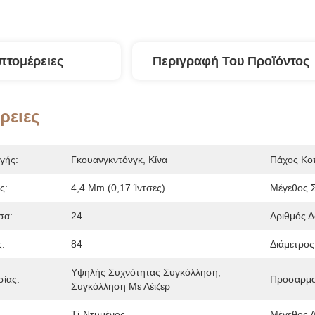
πτομέρειες
Περιγραφή Του Προϊόντος
ρειες
γής:
Γκουανγκντόνγκ, Κίνα
Πάχος Κο
ς:
4,4 Mm (0,17 Ίντσες)
Μέγεθος 
σα:
24
Αριθμός Δ
:
84
Διάμετρος
Υψηλής Συχνότητας Συγκόλληση, 
σίας:
Προσαρμο
Συγκόλληση Με Λέιζερ
Tj-Ντυμένος
Μέγεθος Λ