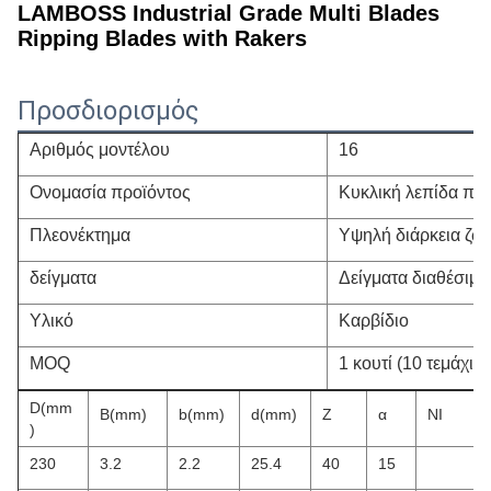
LAMBOSS Industrial Grade Multi Blades
Ripping Blades with Rakers
Προσδιορισμός
Αριθμός μοντέλου
16
Ονομασία προϊόντος
Κυκλική λεπίδα πρι
Πλεονέκτημα
Υψηλή διάρκεια ζω
δείγματα
Δείγματα διαθέσιμα
Υλικό
Καρβίδιο
MOQ
1 κουτί (10 τεμάχια 
D(mm
B(mm)
b(mm)
d(mm)
Ζ
α
NI
)
230
3.2
2.2
25.4
40
15