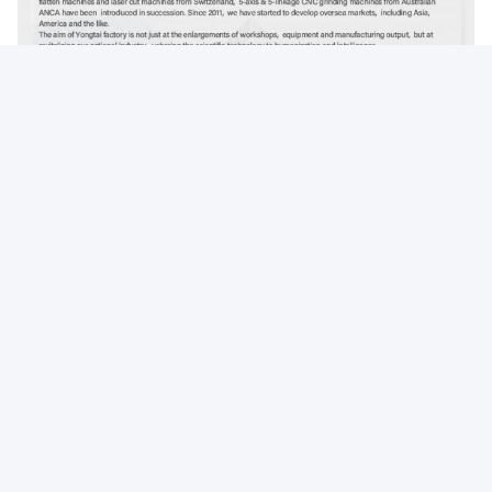
Photo
Video Call
Audio Call