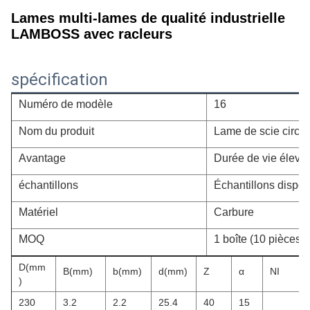
Lames multi-lames de qualité industrielle
LAMBOSS avec racleurs
spécification
Numéro de modèle
16
Nom du produit
Lame de scie circul
Avantage
Durée de vie élevé
échantillons
Échantillons dispon
Matériel
Carbure
MOQ
1 boîte (10 pièces1 
D(mm
B(mm)
b(mm)
d(mm)
Z
α
NI
)
230
3.2
2.2
25.4
40
15