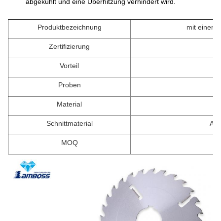
abgekühlt und eine Überhitzung verhindert wird.
Produktbezeichnung
mit einer 
Zertifizierung
E
Vorteil
Be
Proben
Material
Schnittmaterial
Alu
MOQ