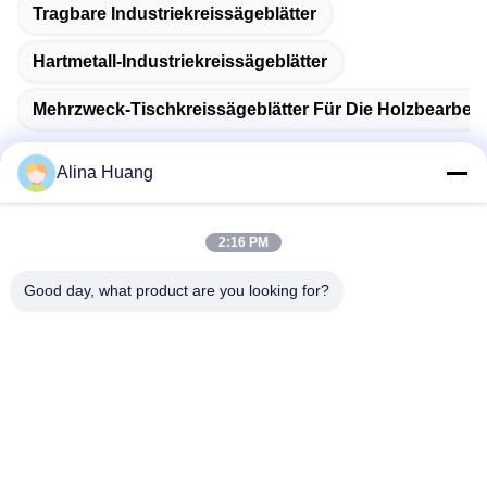
Tragbare Industriekreissägeblätter
Hartmetall-Industriekreissägeblätter
Mehrzweck-Tischkreissägeblätter Für Die Holzbearbei
Alina Huang
Schnelle Kontaktaufnahme
2:16 PM
Good day, what product are you looking for?
Anschrift
Industrielle Entwicklungszone Guanyao, Stadt Shishan,
Stadt Foshan
Tel.
86-757-85803392
E-Mail-Adresse