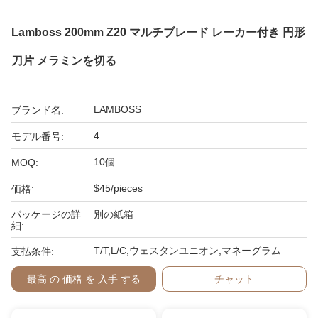
Lamboss 200mm Z20 マルチブレード レーカー付き 円形
刀片 メラミンを切る
LAMBOSS
ブランド名:
4
モデル番号:
10個
MOQ:
$45/pieces
価格:
パッケージの詳
別の紙箱
細:
T/T,L/C,ウェスタンユニオン,マネーグラム
支払条件:
最高 の 価格 を 入手 する
チャット