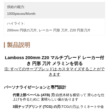
供給の能力:
1000pieces/month
ハイライト:
200mm 円状の刀片
, 
レーカー 円形 刀片
, 
Z20 円形刀片
製品説明
Lamboss 200mm Z20 マルチブレード レーカー付
き 円形 刀片 メラミンを切る
注: すべてのサーブブレッドは,カスタマイズすることがで
きます
パーソナライゼーションと専門設計
代替上部ベーベル (ATB) 刃:
自然木材を横切って 滑らかな仕
上げを作るために 素晴らしい歯があります
3回チップグリンド (TCG) の刃:
TCGの刃は,ラミネートや金