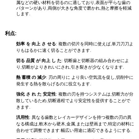
属などの硬い材料を切るのに適しており,表面が平らな歯の
パターンがあり,両側が大きな角度で磨かれ,熱と摩擦を軽減
します.
利点:
効率 を 向上 さ せる
: 複数の切片を同時に使えば,単刀刀刀よ
りもはるかに速く切ることができます.
切る 品質 が 向上 し た
: 切断歯と切断器の組み合わせによ
り,切断がよりきれいにされ,引き裂きが少なくなります.
熱 蓄積 の 減少
: 刃の周りに より良い空気流を促し,切削中に
発生する熱を散らげるのに役立ちます.
強化 さ れ た 安定性
: 複数の刃を持つシステムは,切断力が分
散しているため,切断過程でより安定性を提供することがで
きます.
汎用性
: 異なる歯数とレイカーデザインを持つ複数の刃の異
なる構成は,軟木から硬木,金属,または壁画まで,特定の材料に
合わせて調整できます.幅広い用途に適応できるようにする.