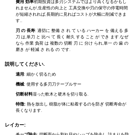
費用 効率
初期投資は多刃システムではより高くなるかもし
れませんが,生産性の向上と 工具交換や刃の保守の停電時間
が短縮されれば,長期的に見ればコストが大幅に削減できま
す..
刃 の 長寿
: 適切に 整備 さ れ て いる ハーカー を 備える 多
刀 は,単刀 と 比べ て 長く 耐久 する こと が でき ます.なぜ
なら 作業 負荷 は 複数の 切断 刃 に 分け られ,単一 の 歯 の
磨き が 軽減 さ れる の です.
説明してください.
適用
: 細かく切るため
機械
: 使用する
多刃刀
テーブルサー
切断材料
湿った軟木と硬木を切り取る.
特徴:
熱を放出し 樹脂が体に粘着するのを防ぎ 切断寿命が
長くなります
.
レイカー:
チップ除去
: 切断面から割れ目やシップを除去し,詰まりを防