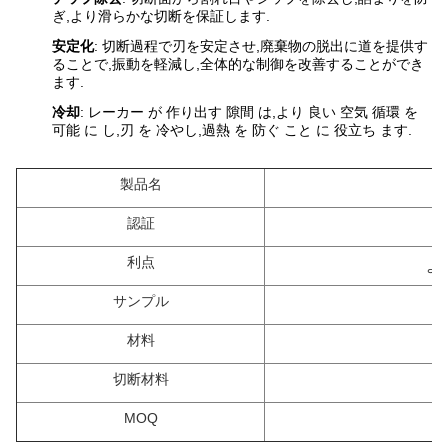
ぎ,より滑らかな切断を保証します.
安定化
: 切断過程で刃を安定させ,廃棄物の脱出に道を提供す
ることで,振動を軽減し,全体的な制御を改善することができ
ます.
冷却
: レーカー が 作り出す 隙間 は,より 良い 空気 循環 を
可能 に し,刃 を 冷やし,過熱 を 防ぐ こと に 役立ち ます.
製品名
認証
利点
よ
サンプル
材料
切断材料
MOQ