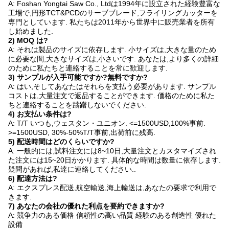
A: Foshan Yongtai Saw Co., Ltdは1994年に設立された経験豊富な
工場で,円形TCT&PCDのサーブブレード,フライリングカッターを
専門としています. 私たちは2011年から世界中に販売業者を所有
し始めました.
2) MOQ は?
A: それは製品のサイズに依存します. 小サイズは,大きな量のため
に必要な間,大きなサイズは,小さいです. あなたは,より多くの詳細
のために私たちと連絡することを常に歓迎します.
3) サンプルが入手可能ですか?無料ですか?
A: はい,そしてあなたはそれらを支払う必要があります. サンプル
コストは,大量注文で返品することができます. 価格のために私た
ちと連絡することを躊躇しないでください.
4) お支払い条件は?
A: T/T いつも,ウェスタン・ユニオン. <=1500USD,100%事前.
>=1500USD, 30%-50%T/T事前,出荷前に残高.
5) 配送時間はどのくらいですか?
A: 一般的には,試料注文には8~10日,大量注文とカスタマイズされ
た注文には15~20日かかります. 具体的な時間は数量に依存します.
疑問があれば,私達に連絡してください..
6) 配達方法は?
A: エクスプレス配送,航空輸送,海上輸送は,あなたの要求で利用で
きます.
7) あなたの会社の優れた利点を要約できますか?
A: 競争力のある価格 信頼性の高い品質 経験のある創造性 優れた
設備