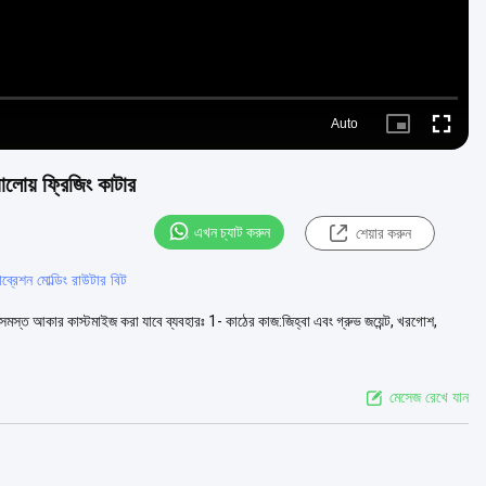
Auto
Picture-
Fullscre
in-
Picture
যালোয় ফ্রিজিং কাটার
এখন চ্যাট করুন
শেয়ার করুন
্যাব্রেশন মোল্ডিং রাউটার বিট
ব্যঃ সমস্ত আকার কাস্টমাইজ করা যাবে ব্যবহারঃ 1- কাঠের কাজ:জিহ্বা এবং গ্রুভ জয়েন্ট, খরগোশ,
মেসেজ রেখে যান