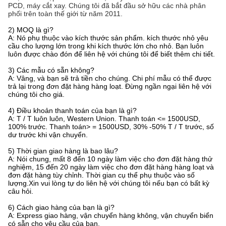
PCD, máy cắt xay. Chúng tôi đã bắt đầu sở hữu các nhà phân
phối trên toàn thế giới từ năm 2011.
2) MOQ là gì?
A: Nó phụ thuộc vào kích thước sản phẩm. kích thước nhỏ yêu
cầu cho lượng lớn trong khi kích thước lớn cho nhỏ. Bạn luôn
luôn được chào đón để liên hệ với chúng tôi để biết thêm chi tiết.
3) Các mẫu có sẵn không?
A: Vâng, và bạn sẽ trả tiền cho chúng. Chi phí mẫu có thể được
trả lại trong đơn đặt hàng hàng loạt. Đừng ngần ngại liên hệ với
chúng tôi cho giá.
4) Điều khoản thanh toán của bạn là gì?
A: T / T luôn luôn, Western Union. Thanh toán <= 1500USD,
100% trước. Thanh toán> = 1500USD, 30% -50% T / T trước, số
dư trước khi vận chuyển.
5) Thời gian giao hàng là bao lâu?
A: Nói chung, mất 8 đến 10 ngày làm việc cho đơn đặt hàng thử
nghiệm, 15 đến 20 ngày làm việc cho đơn đặt hàng hàng loạt và
đơn đặt hàng tùy chỉnh. Thời gian cụ thể phụ thuộc vào số
lượng.Xin vui lòng tự do liên hệ với chúng tôi nếu bạn có bất kỳ
câu hỏi.
6) Cách giao hàng của bạn là gì?
A: Express giao hàng, vận chuyển hàng không, vận chuyển biển
có sẵn cho yêu cầu của bạn.