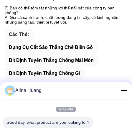
7) Bạn có thể tóm tắt những lợi thế nổi bật của công ty bạn
không?
A: Giá cả cạnh tranh, chất lượng đáng tin cậy, có kinh nghiệm
nhưng sáng tạo, thiết bị tuyệt vời.
Các Thẻ:
Dụng Cụ Cắt Sáo Thẳng Chế Biến Gỗ
Bit Định Tuyến Thẳng Chống Mài Mòn
Bit Định Tuyến Thẳng Chống Gỉ
Alina Huang
Liên lạc nhanh
6:49 PM
Good day, what product are you looking for?
Địa chỉ