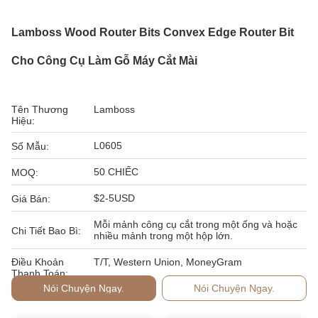
Lamboss Wood Router Bits Convex Edge Router Bit
Cho Công Cụ Làm Gỗ Máy Cắt Mài
Tên Thương
Lamboss
Hiệu:
L0605
Số Mẫu:
50 CHIẾC
MOQ:
$2-5USD
Giá Bán:
Mỗi mảnh công cụ cắt trong một ống và hoặc
Chi Tiết Bao Bì:
nhiều mảnh trong một hộp lớn.
Điều Khoản
T/T, Western Union, MoneyGram
Thanh Toán:
Nói Chuyện Ngay.
Nói Chuyện Ngay.