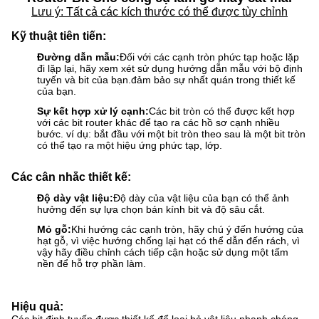
Lưu ý: Tất cả các kích thước có thể được tùy chỉnh
Kỹ thuật tiên tiến:
Đường dẫn mẫu:
Đối với các cạnh tròn phức tạp hoặc lặp
đi lặp lại, hãy xem xét sử dụng hướng dẫn mẫu với bộ định
tuyến và bit của bạn.đảm bảo sự nhất quán trong thiết kế
của bạn.
Sự kết hợp xử lý cạnh:
Các bit tròn có thể được kết hợp
với các bit router khác để tạo ra các hồ sơ cạnh nhiều
bước. ví dụ: bắt đầu với một bit tròn theo sau là một bit tròn
có thể tạo ra một hiệu ứng phức tạp, lớp.
Các cân nhắc thiết kế:
Độ dày vật liệu:
Độ dày của vật liệu của bạn có thể ảnh
hưởng đến sự lựa chọn bán kính bit và độ sâu cắt.
Mỏ gỗ:
Khi hướng các cạnh tròn, hãy chú ý đến hướng của
hạt gỗ, vì việc hướng chống lại hạt có thể dẫn đến rách, vì
vậy hãy điều chỉnh cách tiếp cận hoặc sử dụng một tấm
nền để hỗ trợ phần làm.
Hiệu quả: