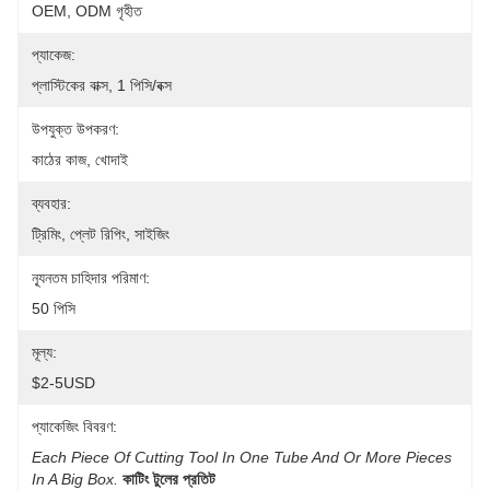
OEM, ODM গৃহীত
প্যাকেজ:
প্লাস্টিকের বাক্স, 1 পিসি/বক্স
উপযুক্ত উপকরণ:
কাঠের কাজ, খোদাই
ব্যবহার:
ট্রিমিং, প্লেট রিপিং, সাইজিং
ন্যূনতম চাহিদার পরিমাণ:
50 পিসি
মূল্য:
$2-5USD
প্যাকেজিং বিবরণ:
Each Piece Of Cutting Tool In One Tube And Or More Pieces 
In A Big Box.
কাটিং টুলের প্রতিট