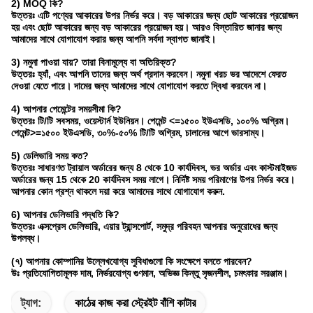
2) MOQ কি?
উত্তরঃ এটি পণ্যের আকারের উপর নির্ভর করে। বড় আকারের জন্য ছোট আকারের প্রয়োজন
হয় এবং ছোট আকারের জন্য বড় আকারের প্রয়োজন হয়। আরও বিস্তারিত জানার জন্য
আমাদের সাথে যোগাযোগ করার জন্য আপনি সর্বদা স্বাগত জানাই।
3) নমুনা পাওয়া যায়? তারা বিনামূল্যে বা অতিরিক্ত?
উত্তরঃ হ্যাঁ, এবং আপনি তাদের জন্য অর্থ প্রদান করবেন। নমুনা খরচ ভর আদেশে ফেরত
দেওয়া যেতে পারে। দামের জন্য আমাদের সাথে যোগাযোগ করতে দ্বিধা করবেন না।
4) আপনার পেমেন্টের সময়সীমা কি?
উত্তরঃ টি/টি সবসময়, ওয়েস্টার্ন ইউনিয়ন। পেমেন্ট <=১৫০০ ইউএসডি, ১০০% অগ্রিম।
পেমেন্ট>=১৫০০ ইউএসডি, ৩০%-৫০% টি/টি অগ্রিম, চালানের আগে ভারসাম্য।
5) ডেলিভারি সময় কত?
উত্তরঃ সাধারণত ট্রায়াল অর্ডারের জন্য 8 থেকে 10 কার্যদিবস, ভর অর্ডার এবং কাস্টমাইজড
অর্ডারের জন্য 15 থেকে 20 কার্যদিবস সময় লাগে। নির্দিষ্ট সময় পরিমাণের উপর নির্ভর করে।
আপনার কোন প্রশ্ন থাকলে দয়া করে আমাদের সাথে যোগাযোগ করুন.
6) আপনার ডেলিভারি পদ্ধতি কি?
উত্তরঃ এক্সপ্রেস ডেলিভারি, এয়ার ট্রান্সপোর্ট, সমুদ্র পরিবহন আপনার অনুরোধের জন্য
উপলব্ধ।
(৭) আপনার কোম্পানির উল্লেখযোগ্য সুবিধাগুলো কি সংক্ষেপে বলতে পারবেন?
উঃ প্রতিযোগিতামূলক দাম, নির্ভরযোগ্য গুণমান, অভিজ্ঞ কিন্তু সৃজনশীল, চমৎকার সরঞ্জাম।
ট্যাগ:
কাঠের কাজ করা স্ট্রেইট বাঁশি কাটার