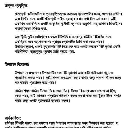
উন্নত প্রযুক্তি:
টেমপ্লেট রুটিংঃ
জটিল বা পুনরাবৃত্তিমূলক কনভেক্স প্রান্তগুলির জন্য, আপনার রাউটার
এবং বিটের সাথে একটি টেমপ্লেট গাইড ব্যবহার করার কথা বিবেচনা করুন। এটি
একাধিক ওয়ার্কপিসে একটি আকৃতির সুনির্দিষ্ট সদৃশতার অনুমতি দেয়,আপনার ডিজাইনের
ধারাবাহিকতা নিশ্চিত করা.
এজ ট্রিটমেন্টের সংমিশ্রণঃ
কনভেক্স বিটগুলিকে অন্যান্য রাউটার বিটগুলির সাথে
একত্রিত করে বহু-পদক্ষেপের প্রান্ত প্রোফাইল তৈরি করা যেতে পারে।
উদাহরণস্বরূপ, একটি বৃত্তাকার বিট দিয়ে শুরু করে একটি কনভেক্স বিট দ্বারা একটি
পরিশীলিত, স্তরযুক্ত প্রভাব তৈরি করতে পারে.
ডিজাইন বিবেচনাঃ
উপাদান বেধঃ
আপনার উপাদানটির বেধ বিট ব্যাসার্ধ এবং কাটা গভীরতার পছন্দকে
প্রভাবিত করতে পারে। কাঠামোগত অখণ্ডতা বজায় রাখার জন্য পাতলা স্টকের জন্য
কম কার্ভের প্রয়োজন হতে পারে।
কাঠের শস্য:
কাঠের বীজের দিকে নজর দিন। বীজের বিরুদ্ধে নজর রাখলে তা ছিঁড়ে
যেতে পারে, তাই আপনার পদ্ধতির পরিবর্তন করুন অথবা কাজ করা টুকরোটিকে সমর্থন
করার জন্য একটি ব্যাকবোর্ড ব্যবহার করুন।
কার্যকারিতা:
রাউটার বিটগুলি দ্রুত এবং দক্ষতার সাথে উপাদান অপসারণের জন্য ডিজাইন করা হয়েছে, যা