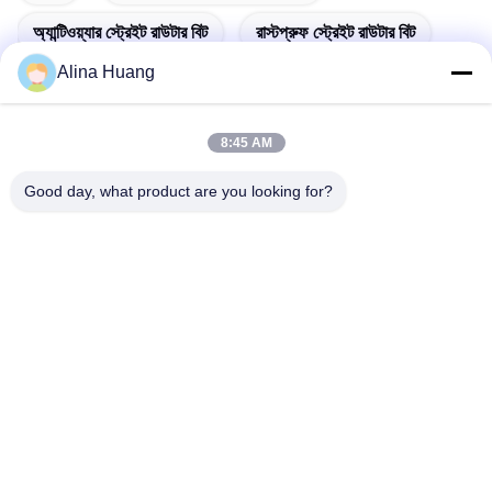
অ্যান্টিওয়্যার স্ট্রেইট রাউটার বিট
রাস্টপ্রুফ স্ট্রেইট রাউটার বিট
Alina Huang
8:45 AM
দ্রুত যোগাযোগ
Good day, what product are you looking for?
ঠিকানা
শিল্প উন্নয়ন অঞ্চল গুয়ানিয়াও, শিশান টাউন, ফোশান সিটি
টেলিফোন
86-757-85803392
ই-মেইল
sales@yongtaisaw.com