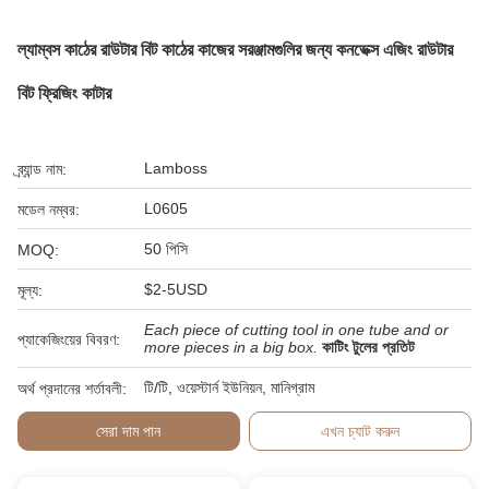
ল্যাম্বস কাঠের রাউটার বিট কাঠের কাজের সরঞ্জামগুলির জন্য কনভেক্স এজিং রাউটার
বিট ফ্রিজিং কাটার
Lamboss
ব্র্যান্ড নাম:
L0605
মডেল নম্বর:
50 পিসি
MOQ:
$2-5USD
মূল্য:
Each piece of cutting tool in one tube and or
প্যাকেজিংয়ের বিবরণ:
more pieces in a big box.
কাটিং টুলের প্রতিট
টি/টি, ওয়েস্টার্ন ইউনিয়ন, মানিগ্রাম
অর্থ প্রদানের শর্তাবলী:
সেরা দাম পান
এখন চ্যাট করুন