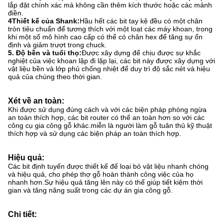
lắp đặt chính xác mà không cần thêm kích thước hoặc các mảnh
điền.
4Thiết kế của Shank:
Hầu hết các bit tay kệ đều có một chân
tròn tiêu chuẩn để tương thích với một loạt các máy khoan, trong
khi một số mô hình cao cấp có thể có chân hex để tăng sự ổn
định và giảm trượt trong chuck.
5. Độ bền và tuổi thọ:
Được xây dựng để chịu được sự khắc
nghiệt của việc khoan lặp đi lặp lại, các bit này được xây dựng với
vật liệu bền và lớp phủ chống nhiệt để duy trì độ sắc nét và hiệu
quả của chúng theo thời gian.
Xét về an toàn:
Khi được sử dụng đúng cách và với các biện pháp phòng ngừa
an toàn thích hợp, các bit router có thể an toàn hơn so với các
công cụ gia công gỗ khác.miễn là người làm gỗ tuân thủ kỹ thuật
thích hợp và sử dụng các biện pháp an toàn thích hợp.
Hiệu quả:
Các bit định tuyến được thiết kế để loại bỏ vật liệu nhanh chóng
và hiệu quả, cho phép thợ gỗ hoàn thành công việc của họ
nhanh hơn.Sự hiệu quả tăng lên này có thể giúp tiết kiệm thời
gian và tăng năng suất trong các dự án gia công gỗ.
Chi tiết: