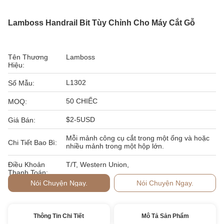
Lamboss Handrail Bit Tùy Chỉnh Cho Máy Cắt Gỗ
Tên Thương
Lamboss
Hiệu:
L1302
Số Mẫu:
50 CHIẾC
MOQ:
$2-5USD
Giá Bán:
Mỗi mảnh công cụ cắt trong một ống và hoặc
Chi Tiết Bao Bì:
nhiều mảnh trong một hộp lớn.
Điều Khoản
T/T, Western Union,
Thanh Toán:
Nói Chuyện Ngay.
Nói Chuyện Ngay.
Thông Tin Chi Tiết
Mô Tả Sản Phẩm