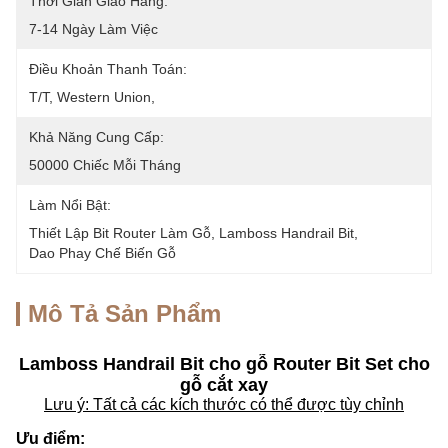
Thời Gian Giao Hàng:
7-14 Ngày Làm Việc
Điều Khoản Thanh Toán:
T/T, Western Union, 
Khả Năng Cung Cấp:
50000 Chiếc Mỗi Tháng
Làm Nổi Bật:
Thiết Lập Bit Router Làm Gỗ
, 
Lamboss Handrail Bit
, 
Dao Phay Chế Biến Gỗ
Mô Tả Sản Phẩm
Lamboss Handrail Bit cho gỗ Router Bit Set cho
gỗ cắt xay
Lưu ý: Tất cả các kích thước có thể được tùy chỉnh
Ưu điểm: