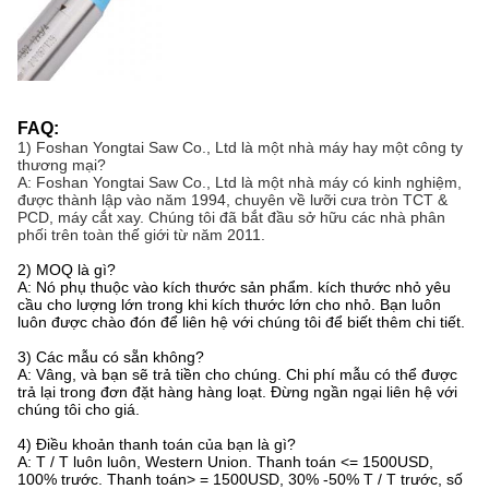
FAQ:
1) Foshan Yongtai Saw Co., Ltd là một nhà máy hay một công ty
thương mại?
A: Foshan Yongtai Saw Co., Ltd là một nhà máy có kinh nghiệm,
được thành lập vào năm 1994, chuyên về lưỡi cưa tròn TCT &
PCD, máy cắt xay. Chúng tôi đã bắt đầu sở hữu các nhà phân
phối trên toàn thế giới từ năm 2011.
2) MOQ là gì?
A: Nó phụ thuộc vào kích thước sản phẩm. kích thước nhỏ yêu
cầu cho lượng lớn trong khi kích thước lớn cho nhỏ. Bạn luôn
luôn được chào đón để liên hệ với chúng tôi để biết thêm chi tiết.
3) Các mẫu có sẵn không?
A: Vâng, và bạn sẽ trả tiền cho chúng. Chi phí mẫu có thể được
trả lại trong đơn đặt hàng hàng loạt. Đừng ngần ngại liên hệ với
chúng tôi cho giá.
4) Điều khoản thanh toán của bạn là gì?
A: T / T luôn luôn, Western Union. Thanh toán <= 1500USD,
100% trước. Thanh toán> = 1500USD, 30% -50% T / T trước, số