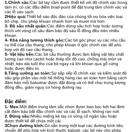
1.Chính xác:
Các bit tay cầm được thiết kế với độ chính xác trong
tâm trí, có các đầu điểm brad-point để đặt trung tâm chính xác và
các lỗ vào sạch.
2Hiệu quả:
Thiết kế sáo độc đáo của chúng tối ưu hóa việc loại
bỏ chip, cho phép khoan nhanh hơn và mượt mà hơn.
3- Độ sâu nhất quán:
Các điểm dừng sâu tích hợp hoặc tương
thích với vòng cổ sâu đảm bảo độ sâu lỗ đồng đều trên nhiều
khoan.
4- Khả năng tương thích góc:
Các bit góc phục vụ các nhu cầu
cụ thể của cầu thang, cho phép khoan ở góc chính xác để phù
hợp với độ cao cầu thang.
5- Vật liệu bền:
Các bit cẩu thường được làm bằng vật liệu chất
lượng cao như cacbít hoặc thép tốc độ cao, chống mài mòn và
nhiệt, kéo dài tuổi thọ của bit ngay cả khi khoan qua gỗ cứng
hoặc được điều trị.
6.Tăng cường an toàn:
Sự sắp xếp lỗ chính xác và kiểm soát độ
sâu góp phần vào một hệ thống hàng rào an toàn hơn bằng cách
đảm bảo mỗi balustrar được đặt đúng và có thể chịu trọng lượng
đồng đều, giảm nguy cơ hỏng đường ray.
Đặc điểm:
1- Mẹo:
Một điểm trung tâm sắc nhọn được bao bọc bởi hai đinh
cắt đảm bảo bắt đầu chính xác và các lỗ sạch, không rạn nứt.
2. Đứng sâu:
Nhiều miếng kệ tay có vòng cổ ngăn sâu hoặc
được thiết kế để chứa một cái.
3Chọn đường kính:
Có sẵn trong một loạt các đường kính tiêu
chuẩn để phù hợp với kích thước balustr, các bit này cho phép