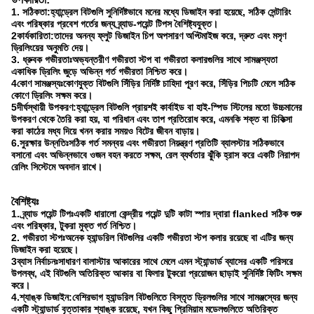
1. সঠিকতা:
হ্যান্ড্রেল বিটগুলি সুনির্দিষ্টভাবে মনের মধ্যে ডিজাইন করা হয়েছে, সঠিক সেন্টারিং
এবং পরিষ্কার প্রবেশ গর্তের জন্য ব্র্যাড-পয়েন্ট টিপস বৈশিষ্ট্যযুক্ত।
2কার্যকারিতা:
তাদের অনন্য ফ্লুট ডিজাইন চিপ অপসারণ অপ্টিমাইজ করে, দ্রুত এবং মসৃণ
ড্রিলিংয়ের অনুমতি দেয়।
3. ধ্রুবক গভীরতাঃ
অভ্যন্তরীণ গভীরতা স্টপ বা গভীরতা কলারগুলির সাথে সামঞ্জস্যতা
একাধিক ড্রিলিং জুড়ে অভিন্ন গর্ত গভীরতা নিশ্চিত করে।
4কোণ সামঞ্জস্যঃ
কোণযুক্ত বিটগুলি সিঁড়ির নির্দিষ্ট চাহিদা পূরণ করে, সিঁড়ির পিচটি মেলে সঠিক
কোণে ড্রিলিং সক্ষম করে।
5দীর্ঘস্থায়ী উপকরণ:
হ্যান্ড্রেল বিটগুলি প্রায়শই কার্বাইড বা হাই-স্পিড স্টিলের মতো উচ্চমানের
উপকরণ থেকে তৈরি করা হয়, যা পরিধান এবং তাপ প্রতিরোধ করে, এমনকি শক্ত বা চিকিত্সা
করা কাঠের মধ্য দিয়ে খনন করার সময়ও বিটের জীবন বাড়ায়।
6.সুরক্ষার উন্নতিঃ
সঠিক গর্ত সমন্বয় এবং গভীরতা নিয়ন্ত্রণ প্রতিটি ব্যালস্টার সঠিকভাবে
বসানো এবং অভিন্নভাবে ওজন বহন করতে সক্ষম, রেল ব্যর্থতার ঝুঁকি হ্রাস করে একটি নিরাপদ
রেলিং সিস্টেমে অবদান রাখে।
বৈশিষ্ট্যঃ
1. ব্র্যাড পয়েন্ট টিপঃ
একটি ধারালো কেন্দ্রীয় পয়েন্ট দুটি কাটা স্পার দ্বারা flanked সঠিক শুরু
এবং পরিষ্কার, টুকরা মুক্ত গর্ত নিশ্চিত।
2. গভীরতা স্টপঃ
অনেক হ্যান্ডরিল বিটগুলির একটি গভীরতা স্টপ কলার রয়েছে বা এটির জন্য
ডিজাইন করা হয়েছে।
3ব্যাস নির্বাচনঃ
সাধারণ বালাস্টার আকারের সাথে মেলে এমন স্ট্যান্ডার্ড ব্যাসের একটি পরিসরে
উপলব্ধ, এই বিটগুলি অতিরিক্ত আকার বা ফিলার টুকরো প্রয়োজন ছাড়াই সুনির্দিষ্ট ফিটিং সক্ষম
করে।
4.শ্যাঙ্ক ডিজাইন:
বেশিরভাগ হ্যান্ডরিল বিটগুলিতে বিস্তৃত ড্রিলগুলির সাথে সামঞ্জস্যের জন্য
একটি স্ট্যান্ডার্ড বৃত্তাকার শ্যাঙ্ক রয়েছে, যখন কিছু প্রিমিয়াম মডেলগুলিতে অতিরিক্ত