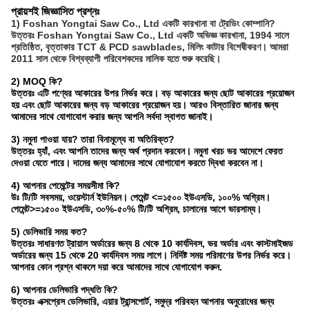
প্রায়শই জিজ্ঞাসিত প্রশ্নঃ
1) Foshan Yongtai Saw Co., Ltd একটি কারখানা বা ট্রেডিং কোম্পানি?
উত্তরঃ Foshan Yongtai Saw Co., Ltd একটি অভিজ্ঞ কারখানা, 1994 সালে
প্রতিষ্ঠিত, বৃত্তাকার TCT & PCD sawblades, মিলিং কাটার বিশেষীকরণ। আমরা
2011 সাল থেকে বিশ্বব্যাপী পরিবেশকদের মালিক হতে শুরু করেছি।
2) MOQ কি?
উত্তরঃ এটি পণ্যের আকারের উপর নির্ভর করে। বড় আকারের জন্য ছোট আকারের প্রয়োজন
হয় এবং ছোট আকারের জন্য বড় আকারের প্রয়োজন হয়। আরও বিস্তারিত জানার জন্য
আমাদের সাথে যোগাযোগ করার জন্য আপনি সর্বদা স্বাগত জানাই।
3) নমুনা পাওয়া যায়? তারা বিনামূল্যে বা অতিরিক্ত?
উত্তরঃ হ্যাঁ, এবং আপনি তাদের জন্য অর্থ প্রদান করবেন। নমুনা খরচ ভর আদেশে ফেরত
দেওয়া যেতে পারে। দামের জন্য আমাদের সাথে যোগাযোগ করতে দ্বিধা করবেন না।
4) আপনার পেমেন্টের সময়সীমা কি?
উঃ টি/টি সবসময়, ওয়েস্টার্ন ইউনিয়ন। পেমেন্ট <=১৫০০ ইউএসডি, ১০০% অগ্রিম।
পেমেন্ট>=১৫০০ ইউএসডি, ৩০%-৫০% টি/টি অগ্রিম, চালানের আগে ভারসাম্য।
5) ডেলিভারি সময় কত?
উত্তরঃ সাধারণত ট্রায়াল অর্ডারের জন্য 8 থেকে 10 কার্যদিবস, ভর অর্ডার এবং কাস্টমাইজড
অর্ডারের জন্য 15 থেকে 20 কার্যদিবস সময় লাগে। নির্দিষ্ট সময় পরিমাণের উপর নির্ভর করে।
আপনার কোন প্রশ্ন থাকলে দয়া করে আমাদের সাথে যোগাযোগ করুন.
6) আপনার ডেলিভারি পদ্ধতি কি?
উত্তরঃ এক্সপ্রেস ডেলিভারি, এয়ার ট্রান্সপোর্ট, সমুদ্র পরিবহন আপনার অনুরোধের জন্য