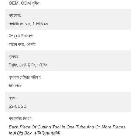
OEM, ODM গৃহীত
প্যাকেজ:
প্লাস্টিকের বাক্স, 1 পিসি/বক্স
উপযুক্ত উপকরণ:
কাঠের কাজ, খোদাই
ব্যবহার:
ট্রিমিং, প্লেট রিপিং, সাইজিং
ন্যূনতম চাহিদার পরিমাণ:
50 পিসি
মূল্য:
$2-5USD
প্যাকেজিং বিবরণ:
Each Piece Of Cutting Tool In One Tube And Or More Pieces 
In A Big Box.
কাটিং টুলের প্রতিট