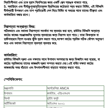
স্থিতিশীলতা এবং চকে হ্রাস স্লিপিংয়ের জন্য একটি হেক্স শ্যাঙ্ক থাকতে পারে.
5. স্থায়িত্ব এবং দীর্ঘায়ুঃ
পুনরাবৃত্তিমূলক ড্রিলিংয়ের কঠোরতা সহ্য করতে নির্মিত, এই বিটগুলি
দীর্ঘস্থায়ী উপকরণ এবং তাপ প্রতিরোধী লেপ দিয়ে নির্মিত যা সময়ের সাথে তাদের তীক্ষ্ণতা এবং
কার্যকারিতা বজায় রাখে।
নিরাপত্তা সংক্রান্ত বিষয়:
সঠিকভাবে এবং যথাযথ নিরাপত্তা সতর্কতা সহ ব্যবহার করা হলে, রাউটার বিটগুলি অন্যান্য
কাঠের কাজের সরঞ্জামগুলির তুলনায় ব্যবহারের জন্য নিরাপদ হতে পারে। তারা কিকব্যাক বা
দুর্ঘটনাক্রমে স্লিপ হওয়ার ঝুঁকি হ্রাস করতে পারে,যতক্ষণ কাঠের শ্রমিক সঠিক কৌশল অনুসরণ
করে এবং যথাযথ নিরাপত্তা ব্যবস্থা ব্যবহার করে.
কার্যকারিতা:
রাউটার বিটগুলি দ্রুত এবং দক্ষতার সাথে উপাদান অপসারণের জন্য ডিজাইন করা হয়েছে, যা
কাঠের শ্রমিকদের তাদের কাজগুলি দ্রুত সম্পন্ন করতে দেয়।এই বর্ধিত দক্ষতা কাঠের
কাজকর্মের সময় বাঁচাতে এবং উৎপাদনশীলতা বাড়াতে সাহায্য করতে পারে.
স্পেসিফিকেশন:
যন্ত্রপাতি
অস্ট্রেলিয়া ANCA
উপাদান
কার্বাইড, এইচএসএস
ফ্লিট
দুইটা ফ্লুট
সার্টিফিকেট
আইএসও ৯০০১