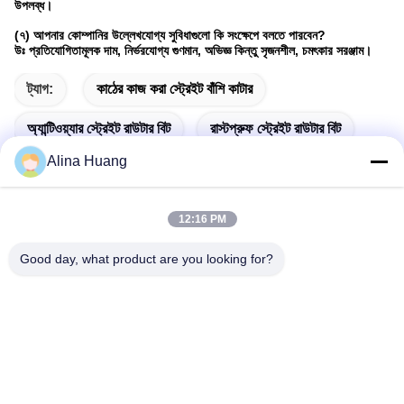
উপলব্ধ।
(৭) আপনার কোম্পানির উল্লেখযোগ্য সুবিধাগুলো কি সংক্ষেপে বলতে পারবেন?
উঃ প্রতিযোগিতামূলক দাম, নির্ভরযোগ্য গুণমান, অভিজ্ঞ কিন্তু সৃজনশীল, চমৎকার সরঞ্জাম।
ট্যাগ:
কাঠের কাজ করা স্ট্রেইট বাঁশি কাটার
অ্যান্টিওয়্যার স্ট্রেইট রাউটার বিট
রাস্টপ্রুফ স্ট্রেইট রাউটার বিট
Alina Huang
12:16 PM
দ্রুত যোগাযোগ
Good day, what product are you looking for?
ঠিকানা
শিল্প উন্নয়ন অঞ্চল গুয়ানিয়াও, শিশান টাউন, ফোশান সিটি
টেলিফোন
86-757-85803392
ই-মেইল