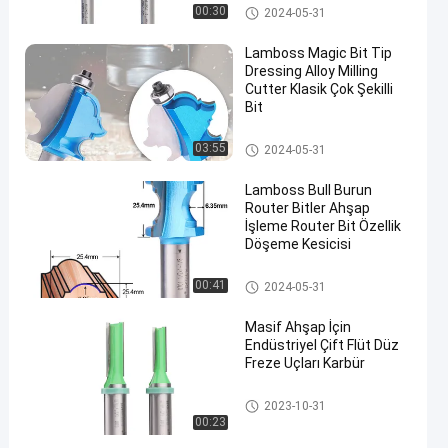
Düz Freze Uçları
00:30
2024-05-31
Lamboss Magic Bit Tip
Dressing Alloy Milling
Cutter Klasik Çok Şekilli
Bit
Düz Freze Uçları
03:55
2024-05-31
Lamboss Bull Burun
Router Bitler Ahşap
İşleme Router Bit Özellik
Döşeme Kesicisi
Düz Freze Uçları
00:41
2024-05-31
Masif Ahşap İçin
Endüstriyel Çift Flüt Düz
Freze Uçları Karbür
Düz Freze Uçları
2023-10-31
00:23