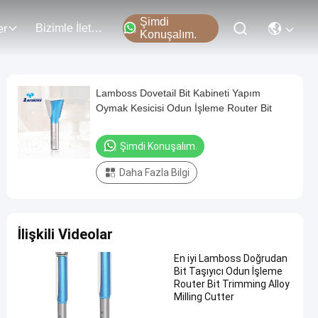
Şimdi
Bizimle İletişim
er
Konuşalım.
Lamboss Dovetail Bit Kabineti Yapım
Oymak Kesicisi Odun İşleme Router Bit
Şimdi Konuşalım.
Daha Fazla Bilgi
İlişkili Videolar
En iyi Lamboss Doğrudan
Bit Taşıyıcı Odun İşleme
Router Bit Trimming Alloy
Milling Cutter