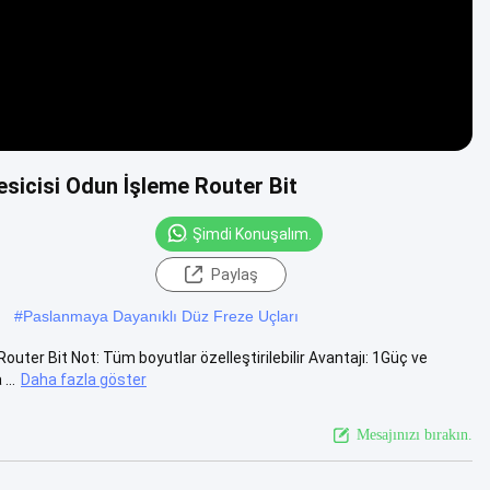
sicisi Odun İşleme Router Bit
Şimdi Konuşalım.
Paylaş
#
Paslanmaya Dayanıklı Düz ​​Freze Uçları
ter Bit Not: Tüm boyutlar özelleştirilebilir Avantajı: 1Güç ve
...
Daha fazla göster
Mesajınızı bırakın.