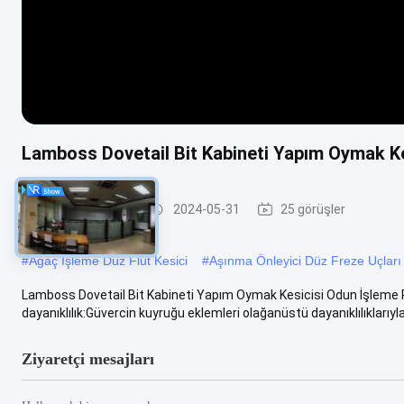
Lamboss Dovetail Bit Kabineti Yapım Oymak Ke
Düz Freze Uçları
2024-05-31
25 görüşler
#
Ağaç İşleme Düz Flüt Kesici
#
Aşınma Önleyici Düz Freze Uçları
Lamboss Dovetail Bit Kabineti Yapım Oymak Kesicisi Odun İşleme Rou
dayanıklılık:Güvercin kuyruğu eklemleri olağanüstü dayanıklılıklarıyla 
Ziyaretçi mesajları