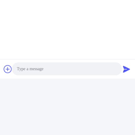
Cutting material
Wood
Recommend Products
Factory Strength
Photo
Video Call
Audio Call