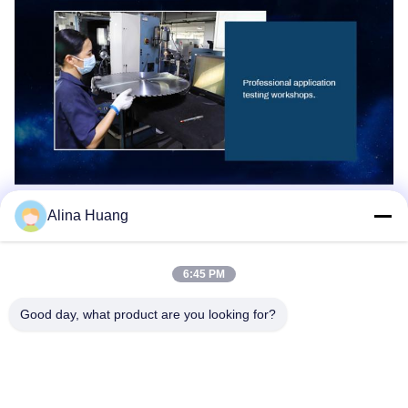
Specification
Alina Huang
Product Name
PCD saw blades
6:45 PM
Certification
IS09001
Good day, what product are you looking for?
Advantage
High life span
Samples
Samples available
Material
Carbide