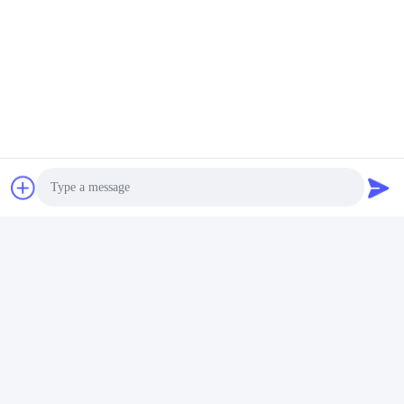
Photo
Video Call
Audio Call