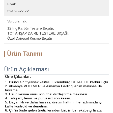
Fiyat:
€24.26-27.72
Vurgulamak:
12 Inç Karbür Testere Bıçağı
, 
TCT AHŞAP DAİRE TESTERE BIÇAĞI
, 
Özel Dairesel Kesme Bıçağı
Ürün Tanımı
Ürün Açıklaması
Öne Çıkanlar:
1. Birinci sınıf yüksek kaliteli Lüksemburg CETATIZIT karbür uçlu
2. Almanya VOLLMER ve Almanya Gerling lehim makinesi ile 
taşlama.
3. Uzun kesme ömrü için ithal düzleştirme makinesi.
4. Talaşsız, temiz ve pürüzsüz son kesim.
5. Dayanıklı ve daha hassas, üretim hattının her adımında iyi 
kalite kontrolü ve denetimi.
6. Çin'in önde gelen üreticilerinden biri, iyi bir rekabetçi fiyata 