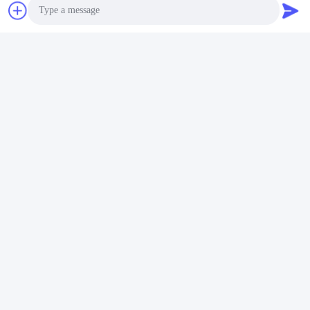
Photo
Video Call
Audio Call