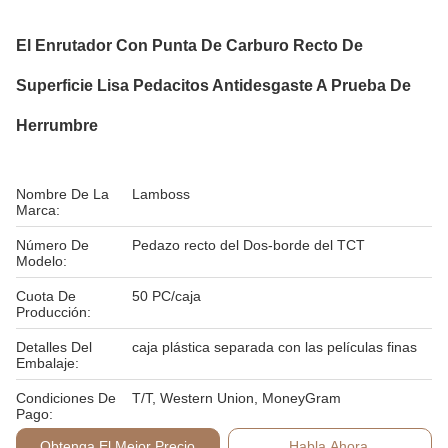
El Enrutador Con Punta De Carburo Recto De
Superficie Lisa Pedacitos Antidesgaste A Prueba De
Herrumbre
Nombre De La
Lamboss
Marca:
Número De
Pedazo recto del Dos-borde del TCT
Modelo:
Cuota De
50 PC/caja
Producción:
Detalles Del
caja plástica separada con las películas finas
Embalaje:
Condiciones De
T/T, Western Union, MoneyGram
Pago:
Obtenga El Mejor Precio
Habla Ahora.