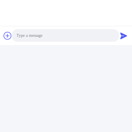
Photo
Video Call
Audio Call