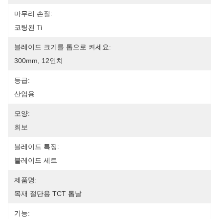
마무리 손질:
코팅된 Ti
블레이드 크기를 톱으로 켜세요:
300mm, 12인치
등급:
산업용
모양:
회보
블레이드 특징:
블레이드 세트
제품명:
목재 절단용 TCT 톱날
기능: