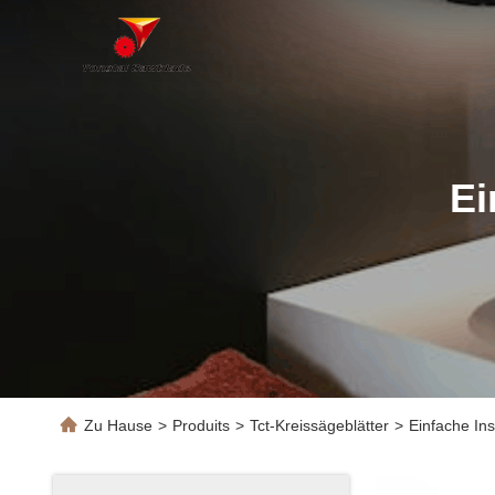
Ei
Zu Hause
>
Produits
>
Tct-Kreissägeblätter
>
Einfache Ins