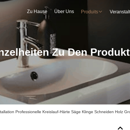
Zu Hause
Über Uns
Produits
nzelheiten Zu Den Produk
tallation Professionelle Kreislauf-Härte Säge Klinge Schneiden Holz G