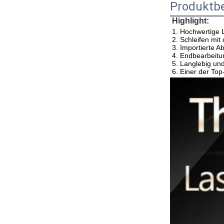
Produktb
Highlight:
1. Hochwertige 
2. Schleifen mi
3. Importierte A
4. Endbearbeitu
5. Langlebig und
6. Einer der Top