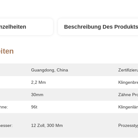
nzelheiten
Beschreibung Des Produkt
iten
Guangdong, China
Zertifizier
2,2 Mm
Klingenbre
30mm
Zähne Pro
hne:
96t
Klingenlä
esser:
12 Zoll, 300 Mm
Prozessty