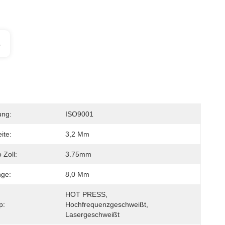
s
ung:
ISO9001
ite:
3,2 Mm
 Zoll:
3.75mm
nge:
8,0 Mm
HOT PRESS, 
p:
Hochfrequenzgeschweißt, 
Lasergeschweißt