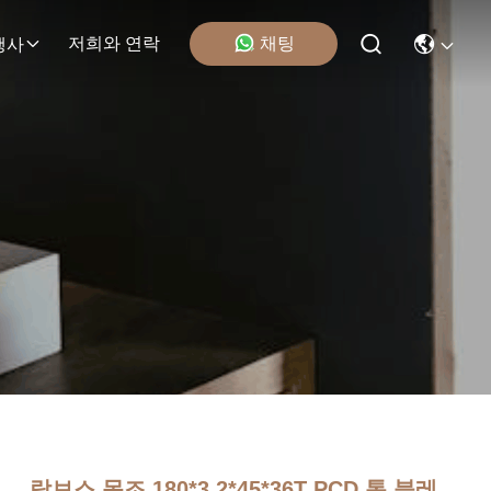
채팅
저희와 연락
행사
람보스 목조 180*3.2*45*36T PCD 톱 블레