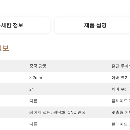
자세한 정보
제품 설명
정보
중국 광둥
절단 두께:
3.2mm
아버 크기:
24
치아 수:
다른
블레이드 
레이저 절단, 평탄화, CNC 연삭
맞춤형 지
다른
블레이드 