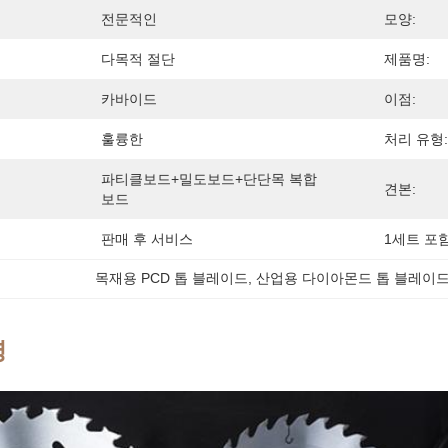
전문적인
모양:
다목적 절단
제품명:
카바이드
이점:
훌륭한
처리 유형:
파티클보드+밀도보드+단단목 복합
견본:
보드
판매 후 서비스
1세트 포함
목재용 PCD 톱 블레이드
, 
산업용 다이아몬드 톱 블레이
명