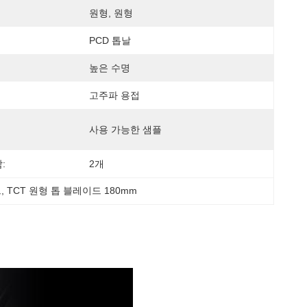
원형, 원형
PCD 톱날
높은 수명
고주파 용접
사용 가능한 샘플
:
2개
드
, 
TCT 원형 톱 블레이드 180mm