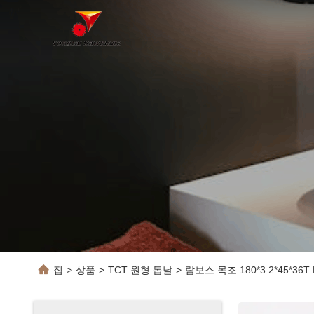
집
>
상품
>
TCT 원형 톱날
>
람보스 목조 180*3.2*45*