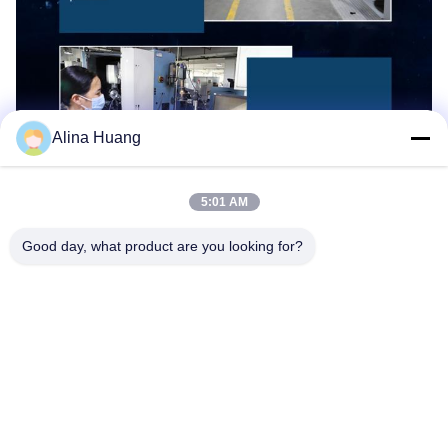
Alina Huang
5:01 AM
Good day, what product are you looking for?
Especificações
Nome do produto
Máquinas de secar
Certificação
IS09001
Vantagem
Alta duração da vida
Amostragens
Provas disponíveis