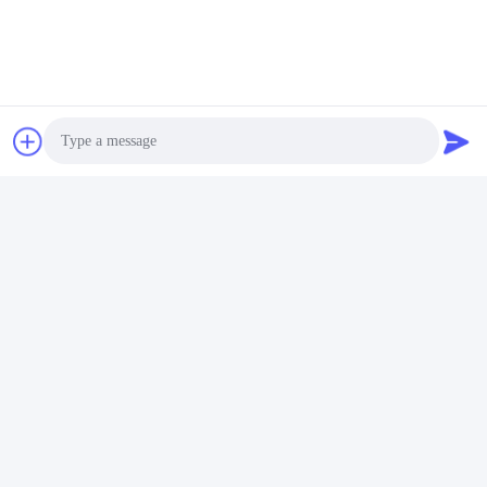
Materiais
Carburo
Materiais de corte
Madeira
Recomendação de produtos
Força da fábrica
Photo
Video Call
Audio Call