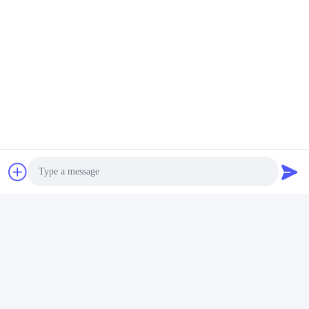
재질
카바이드, 다이아몬드
응용 분야
CNC 공정
연목, 친환경 보드, 파티
적합 대상
칩보드,
정밀도
고정밀
기계
트리머, 조각기, 스위칭
우리의 장점
Photo
Video Call