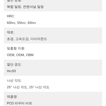
절단 방향:
복합 밀링, 컨벤셔널 밀링
HRC:
60hrc, 55hrc, 65hrc
재료:
초경, 고속도강, 다이아몬드
맞춤형 지원:
OEM, ODM, OBM
절단 경도:
Hrc93
나선 각도:
25° 나선 각도, 15° 나선 각도
제품명:
PCD 라우터 비트