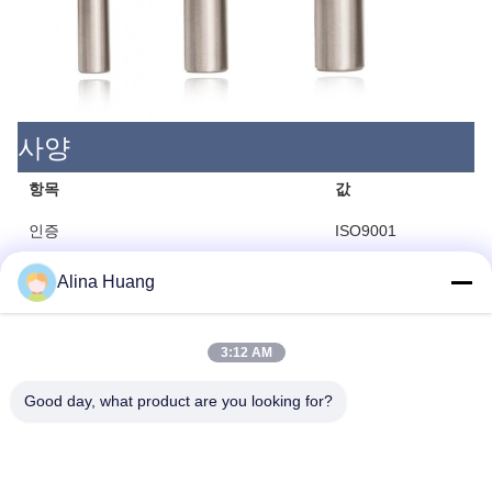
사양
항목
값
인증
ISO9001
맞춤 지원
OEM, ODM
Alina Huang
원산지
광동, 중국
3:12 AM
브랜드 이름
Lamboss, Yotec
모델 번호
PCD 라우터 비트
Good day, what product are you looking for?
재질
카바이드, 고속강, 텅
코팅
특수 독점 처리