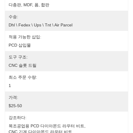
다층판, MDF, 폼, 합판
수송:
Dhl \ Fedex \ Ups \ Tnt \ Air Parcel
적용 가능한 삽입:
PCD 삽입물
도구 구조:
CNC 슬롯 드릴
최소 주문 수량:
1
가격:
$25-50
강조하다:
목조공업용 PCD 다이아몬드 라우터 비트
, 
CNC 기계 다이아몬드 라우터 비트
, 