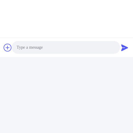
Photo
Video Call
Audio Call